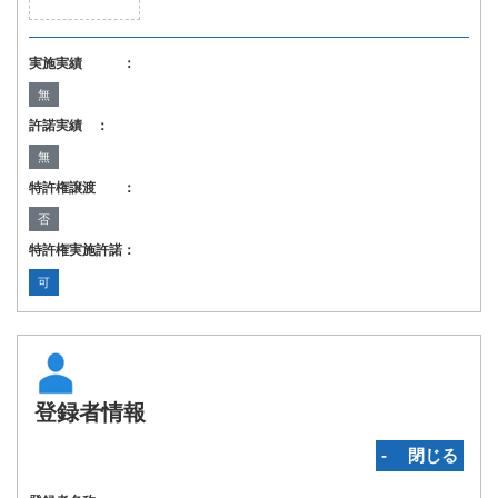
実施実績 ：
無
許諾実績 ：
無
特許権譲渡 ：
否
特許権実施許諾：
可
登録者情報
‐ 閉じる