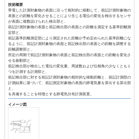
技術概要
帯電した計測対象物の表面に沿って相対的に移動して、前記計測対象物の
表面との距離を変化させることにより生じる電位の変化を検出するセンサ
が表面に複数設けられた検出部と、
前記計測対象物の表面と前記検出部の表面との距離を測定する基準距離測
定部と、
前記基準距離測定部により測定された距離が予め定められた基準距離にな
るように、前記計測対象物の表面と前記検出部の表面との距離を調整する
距離調整部と、
所定の周期で前記計測対象物の表面と前記検出部の表面との距離を変化さ
せる振動部と、
前記検出部が検出した電位の変化量、周波数および位相角の少なくとも１
つを計測する計測部と、
前記検出部に対する前記計測対象物の相対的な移動距離と、前記計測部の
計測結果に基づいて、前記測定対象物の表面の静電気量を算出する算出部
と、
を具備することを特徴とする静電気分布計測装置。
イメージ図