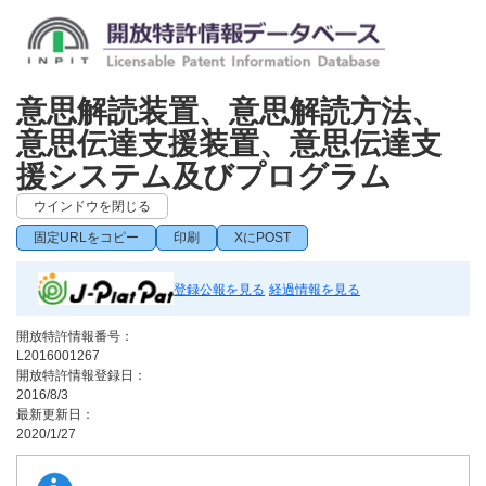
意思解読装置、意思解読方法、
意思伝達支援装置、意思伝達支
援システム及びプログラム
ウインドウを閉じる
固定URLをコピー
印刷
XにPOST
登録公報を見る
経過情報を見る
開放特許情報番号：
L2016001267
開放特許情報登録日：
2016/8/3
最新更新日：
2020/1/27