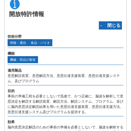
開放特許情報
‐ 閉じる
技術分野
情報・通信
食品・バイオ
機能
機械・部品の製造
適用製品
意思解読装置、意思解読方法、意思伝達支援装置、意思伝達支援システ
ム、及びプログラム
目的
事前の準備工程を必要としないで迅速で、かつ正確に、脳波を解析して意
思決定を解読する解読装置、解読方法、解読システム、プログラム、並び
に脳内意思決定解読結果を用いた意思伝達支援装置、意思伝達支援方法、
意思伝達支援システム及びプログラムを提供する。
効果
脳内意思決定解読のための事前の準備を必要としないで、脳波を解析する