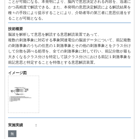
ことが可能になる。本発明により、脳内で意思決定される内容を、迅速に
かつ高精度で解読できる。また、本発明の意思決定解読による解読結果を
種々の手段により提示することにより、介助者等の第三者に意思伝達をす
ることが可能となる。
技術概要
脳波を解析して意思を解読する意思解読装置であって、
複数の刺激事象に対応する事象関連電位の脳波データについて、前記複数
の刺激事象のうちの任意の１刺激事象とその他の刺激事象とをクラス分け
して分散を調べる処理を、全ての刺激事象に対して行い、前記分散が最も
大きくなるクラス分けを特定して該クラス分けにおける前記１刺激事象を
前記意思と特定することを特徴とする意思解読装置。
イメージ図
実施実績 ：
無