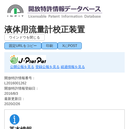
液体用流量計校正装置
ウインドウを閉じる
固定URLをコピー
印刷
XにPOST
公開公報を見る
登録公報を見る
経過情報を見る
開放特許情報番号：
L2016001262
開放特許情報登録日：
2016/8/3
最新更新日：
2020/2/26