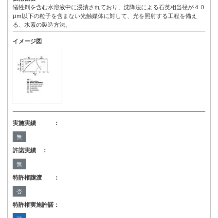
犠牲剤を含む水溶液中に浸漬されており、沈降法による石英相当径が４０
μｍ以下の粒子を含まない光触媒体に対して、光を照射する工程を備え
る、水素の製造方法。
イメージ図
実施実績 ：
無
許諾実績 ：
無
特許権譲渡 ：
否
特許権実施許諾：