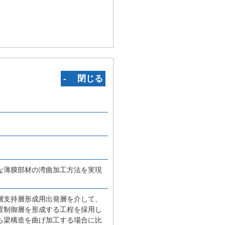
‐ 閉じる
な薄膜部材の湾曲加工方法を実現
層支持層形成用出発層を介して、
置制御層を形成する工程を採用し
ち梁構造を曲げ加工する場合に比