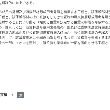
を飛躍的に向上できる。
形成用出発層及び薄膜部材形成用出発層を積層する工程と、該薄膜部材
工程と、該薄膜部材の上に直接もしくは位置制御層支持層形成用出発層
照射することにより曲がり始める位置を決定する位置制御層を形成する
の一部もしくは、該支持層形成用出発層の一部及び位置制御層支持層形
支持層の周縁面及び位置制御層支持層の端面が、該位置制御層の先端の
除去して、該薄膜部材に先端自由端を有する片持ち梁構造を形成する工
造の一部にイオンを照射し、該片持ち梁構造の一部を湾曲させる工程と
諾実績 ：
無