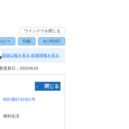
ウインドウを閉じる
コピー
印刷
XにPOST
登録公報を見る
経過情報を見る
新更新日：
2020/9/18
‐ 閉じる
特許第6741921号
況
権利化済