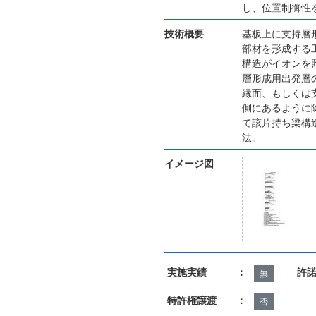
し、位置制御性
技術概要
基板上に支持層
部材を形成する
構造がイオンを
層形成用出発層
縁面、もしくは
側にあるように
て該片持ち梁構
法。
イメージ図
実施実績 ：
許
無
特許権譲渡 ：
否