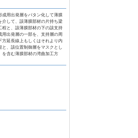
形成用出発層をパタン化して薄膜
を介して、該薄膜部材の片持ち梁
工程と、該薄膜部材の下の該支持
成用出発層の一部を、支持層の周
下方延長線上もしくはそれより内
程と、該位置制御層をマスクとし
、を含む薄膜部材の湾曲加工方