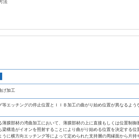
方法
曲げ加工
グ等エッチングの停止位置とＩＩＢ加工の曲がり始め位置が異なるよう
る薄膜部材の湾曲加工において、薄膜部材の上に直接もしくは位置制御
ち梁構造がイオンを照射することにより曲がり始める位置を決定する位
ように横方向エッチング等によって定められた支持層の周縁面から片持