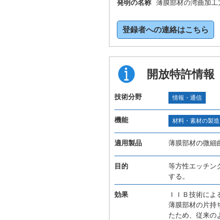
発明の名称
薄膜部材の湾曲加工
登録者への連絡はこちら
開放特許情報
技術分野
情報・通信
機能
材料・素材の製造
適用製品
薄膜部材の微細
目的
等方性エッチン
する。
効果
ＩＩＢ技術によ
薄膜部材の片持
たため、従来の