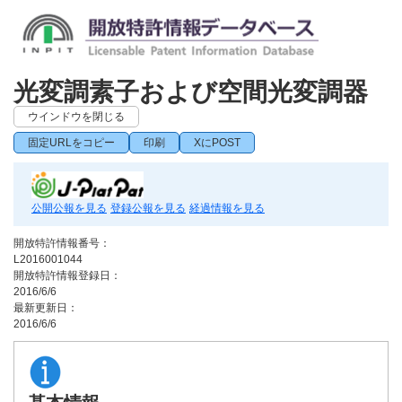
光変調素子および空間光変調器
ウインドウを閉じる
固定URLをコピー
印刷
XにPOST
公開公報を見る
登録公報を見る
経過情報を見る
開放特許情報番号：
L2016001044
開放特許情報登録日：
2016/6/6
最新更新日：
2016/6/6