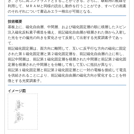
き、さらに高コントラストとすることができる。さらに、駆動用の配線を
利用して、ＭＲＡＭと同様の読出し動作を行うことができ、すべての画素
のそれぞれについて書込みエラー検出が可能となる。
技術概要
基板上に、磁化自由層、中間層、および磁化固定層の順に積層したスピン
注入磁化反転素子構造を備え、前記磁化自由層が積層された側から入射し
た光をその偏光の向きを変化させて反射して出射する光変調素子であっ
て、
前記磁化固定層は、面方向に離間して、互いに反平行な方向の磁化に固定
された第１磁化固定層と第２磁化固定層を、前記磁化自由層の上に有し、
前記中間層は、前記第１磁化固定層を積層された中間層と前記第２磁化固
定層を積層された中間層とを分離して有して互いに抵抗が異なり、
前記第１磁化固定層と前記第２磁化固定層とに一対の電極を接続して電流
を供給されることにより、前記磁化自由層の磁化方向が変化することを特
徴とする光変調素子。
イメージ図