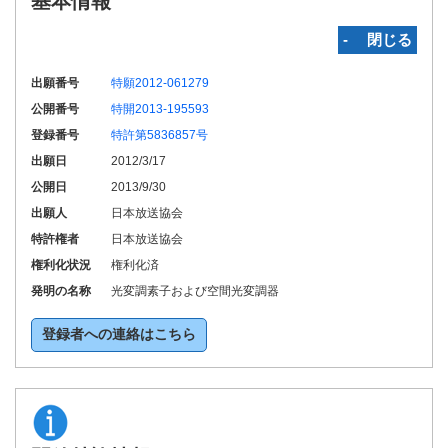
基本情報
‐ 閉じる
出願番号
特願2012-061279
公開番号
特開2013-195593
登録番号
特許第5836857号
出願日
2012/3/17
公開日
2013/9/30
出願人
日本放送協会
特許権者
日本放送協会
権利化状況
権利化済
発明の名称
光変調素子および空間光変調器
登録者への連絡はこちら