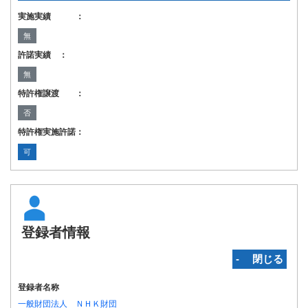
実施実績 ：
無
許諾実績 ：
無
特許権譲渡 ：
否
特許権実施許諾：
可
登録者情報
‐ 閉じる
登録者名称
一般財団法人 ＮＨＫ財団