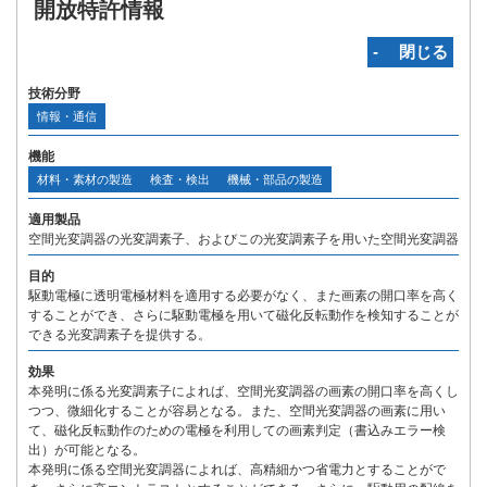
開放特許情報
‐ 閉じる
技術分野
情報・通信
機能
材料・素材の製造
検査・検出
機械・部品の製造
適用製品
空間光変調器の光変調素子、およびこの光変調素子を用いた空間光変調器
目的
駆動電極に透明電極材料を適用する必要がなく、また画素の開口率を高く
することができ、さらに駆動電極を用いて磁化反転動作を検知することが
できる光変調素子を提供する。
効果
本発明に係る光変調素子によれば、空間光変調器の画素の開口率を高くし
つつ、微細化することが容易となる。また、空間光変調器の画素に用い
て、磁化反転動作のための電極を利用しての画素判定（書込みエラー検
出）が可能となる。
本発明に係る空間光変調器によれば、高精細かつ省電力とすることがで