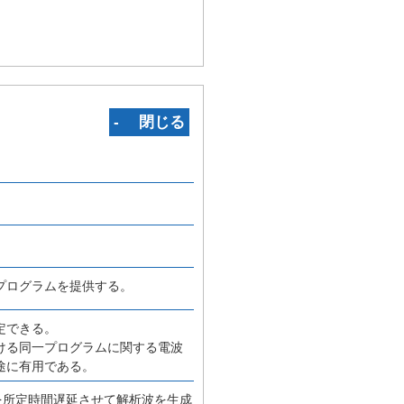
‐ 閉じる
プログラムを提供する。
定できる。
ける同一プログラムに関する電波
途に有用である。
を所定時間遅延させて解析波を生成