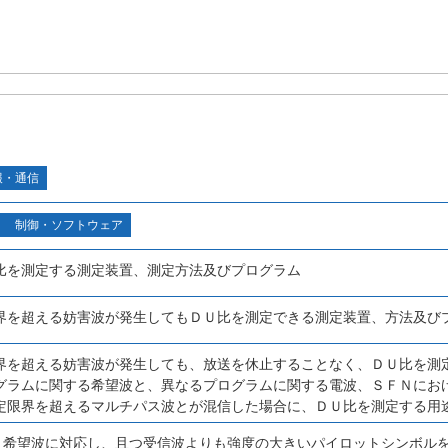
報・通信
制御・ソフトウェア
比を測定する測定装置、測定方法及びプログラム
界を超える妨害波が発生してもＤＵ比を測定できる測定装置、方法及び
界を超える妨害波が発生しても、放送を休止することなく、ＤＵ比を測
グラムに関する希望波と、異なるプログラムに関する電波、ＳＦＮにお
定限界を超えるマルチパス波とが混信した場合に、ＤＵ比を測定する用
は、希望波に対応し、且つ受信波よりも強度の大きいパイロットシンボル