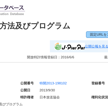
定方法及びプログラム
固定URLを
公開公報を見
開放特許情報登録日：
2016/6/6
最
公開番号
特開2013-198102
登録番号
公開日
2013/9/30
特許権者
日本放送協会
権利化状
及びプログラム