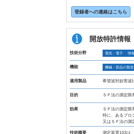
登録者への連絡はこちら
開放特許情報
技術分野
電気・電子
情
機能
機械・部品の製造
適用製品
希望波対妨害波
目的
ＳＰ法の測定限
効果
ＳＰ法の測定限
特に、あるプロ
又はＳＰ法の測
技術概要
測定装置103