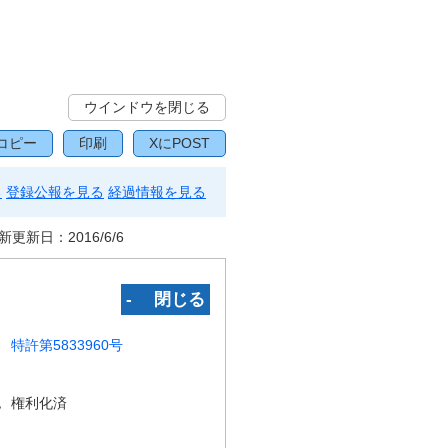
ウインドウを閉じる
コピー
印刷
XにPOST
る
登録公報を見る
経過情報を見る
新更新日：
2016/6/6
‐ 閉じる
特許第5833960号
況
権利化済