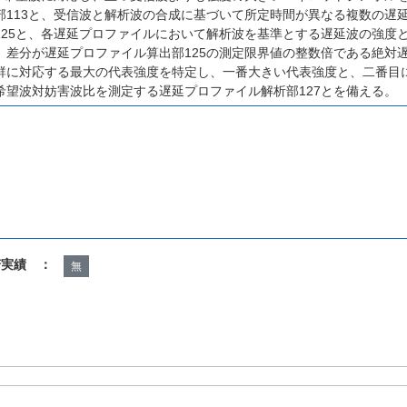
部113と、受信波と解析波の合成に基づいて所定時間が異なる複数の遅
125と、各遅延プロファイルにおいて解析波を基準とする遅延波の強度
、差分が遅延プロファイル算出部125の測定限界値の整数倍である絶対
群に対応する最大の代表強度を特定し、一番大きい代表強度と、二番目
希望波対妨害波比を測定する遅延プロファイル解析部127とを備える。
諾実績 ：
無