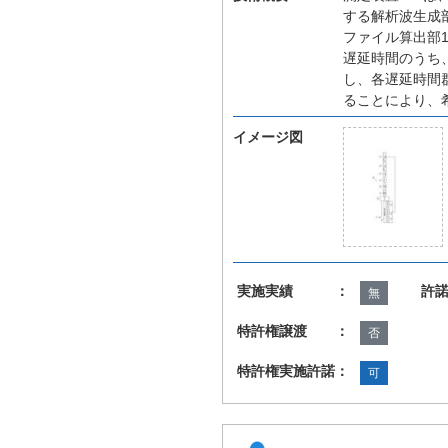
する解析波生成
ファイル算出部
遅延時間のうち
し、各遅延時間
ることにより、
イメージ図
実施実績 ：
許
無
特許権譲渡 ：
否
特許権実施許諾：
可