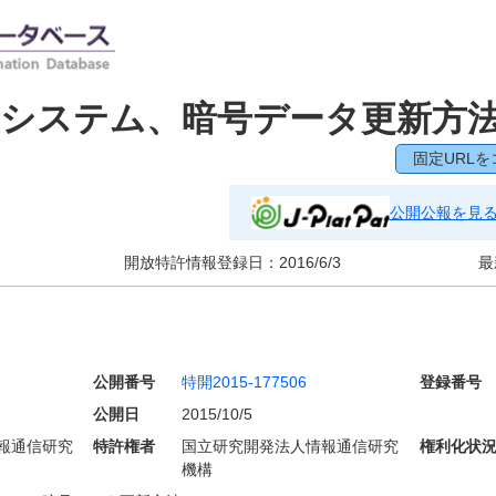
新システム、暗号データ更新方
固定URLを
公開公報を見
開放特許情報登録日：
2016/6/3
最
公開番号
特開2015-177506
登録番号
公開日
2015/10/5
報通信研究
特許権者
国立研究開発法人情報通信研究
権利化状
機構