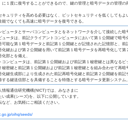
）に１度に復号することができるので、鍵の管理と暗号データの管理の
セキュリティを高める必要はなく、ビットセキュリティを低くしてもよ
性能でなくても高速に暗号データを復号できる。
ンピュータとサーバコンピュータとをネットワークを介して接続した暗
ピュータは、前記クライアントコンピュータにおいて第１公開鍵で暗号
号可能な第１暗号データと前記第１公開鍵とが記憶された記憶部と、前
号化鍵および第２公開鍵を用いて前記第１暗号データを再暗号化して第
号化部とを備え、
トコンピュータは、前記第１公開鍵および前記第１秘密鍵とは異なるビ
２秘密鍵と前記第１公開鍵および前記第１秘密鍵とを組み合わせて再暗
号化鍵生成部により生成された前記再暗号化鍵と前記第２公開鍵を前記
除する鍵送信部とを具備することを特徴とする暗号データ更新システム
情報通信研究機構(NICT)では、みなさまに
たい成果(シーズ)を、以下に公開しています。
転など、お気軽にご相談ください。
t.go.jp/oihq/seeds/