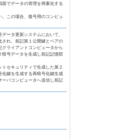
両面でデータの管理を簡素化する
い。この場合、復号用のコンピュ
号データ更新システムにおいて、
化され、前記第１公開鍵とペアの
記クライアントコンピュータから
２暗号データを生成し前記記憶部
ットセキュリティで生成した第２
号化鍵を生成する再暗号化鍵生成
サーバコンピュータへ送信し前記
。