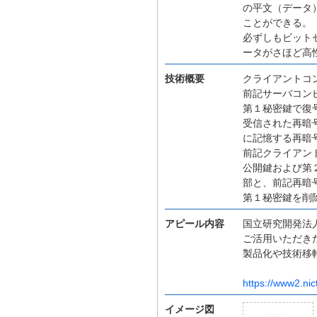
の平文（データ
ことができる。
必ずしもビット
ータがさほど高
技術概要
クライアントコ
前記サーバコン
第１秘密鍵で復
受信された再暗
に記憶する再暗
前記クライアン
公開鍵および第
部と、前記再暗
第１秘密鍵を削
アピール内容
国立研究開発法人
ご活用いただき
製品化や技術移
https://www2.nic
イメージ図