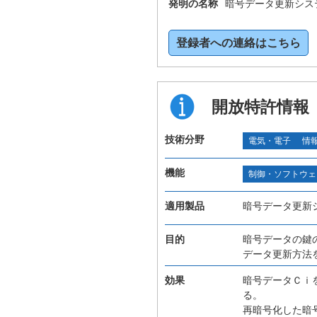
発明の名称
暗号データ更新シス
登録者への連絡はこちら
開放特許情報
技術分野
電気・電子
情
機能
制御・ソフトウェ
適用製品
暗号データ更新
目的
暗号データの鍵
データ更新方法
効果
暗号データＣｉ
る。
再暗号化した暗