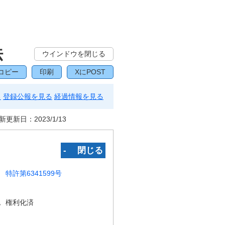
法
ウインドウを閉じる
コピー
印刷
XにPOST
る
登録公報を見る
経過情報を見る
新更新日：
2023/1/13
‐ 閉じる
特許第6341599号
況
権利化済