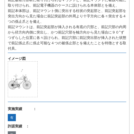
前記被取付部材に取り付けられるマウントと、前記マウントに着脱可能に
取り付けられ、前記電子機器のケースに設けられる本体部とを備え、
前記本体部は、前記マウント側に突出する柱状の突起部と、前記突起部を
突出方向から見た場合に前記突起部の外周より十字方向に各々突出する４
つの係止爪とを備え、
前記マウントは、前記突起部が挿入される有底の穴部と、前記穴部の内周
から径方向内側に突出し、かつ前記穴部を軸方向から見た場合に９０°ず
つずらした位置に各々設けられ、前記穴部に前記突出部が挿入された状態
で前記係止爪に係止可能な４つの被係止部とを備えたことを特徴とする取
付具。
イメージ図
実施実績 ：
有
許諾実績 ：