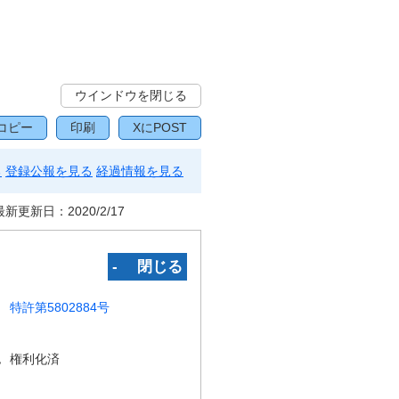
ウインドウを閉じる
コピー
印刷
XにPOST
る
登録公報を見る
経過情報を見る
最新更新日：
2020/2/17
‐ 閉じる
特許第5802884号
況
権利化済