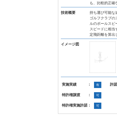
も、比較的正確
技術概要
持ち運び可能な
ゴルフクラブの
ルのボールスピ
スピードに相当
定飛距離を算出
イメージ図
実施実績 ：
許
有
特許権譲渡 ：
可
特許権実施許諾：
可