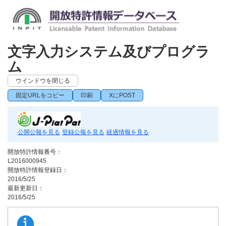
文字入力システム及びプログラ
ム
ウインドウを閉じる
固定URLをコピー
印刷
XにPOST
公開公報を見る
登録公報を見る
経過情報を見る
開放特許情報番号：
L2016000945
開放特許情報登録日：
2016/5/25
最新更新日：
2016/5/25