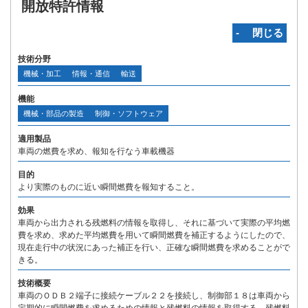
開放特許情報
‐ 閉じる
技術分野
機械・加工
情報・通信
輸送
機能
機械・部品の製造
制御・ソフトウェア
適用製品
車両の燃費を求め、報知を行なう車載機器
目的
より実際のものに近い瞬間燃費を報知すること。
効果
車両から出力される残燃料の情報を取得し、それに基づいて実際の平均燃
費を求め、求めた平均燃費を用いて瞬間燃費を補正するようにしたので、
現在走行中の状況にあった補正を行い、正確な瞬間燃費を求めることがで
きる。
技術概要
車両のＯＤＢ２端子に接続ケーブル２２を接続し、制御部１８は車両から