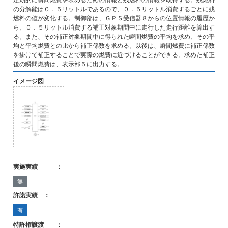
定期的に瞬間燃費を求めるための情報と残燃料の情報を取得する。残燃料
の分解能は０．５リットルであるので、０．５リットル消費するごとに残
燃料の値が変化する。制御部は、ＧＰＳ受信器８からの位置情報の履歴か
ら、０．５リットル消費する補正対象期間中に走行した走行距離を算出す
る。また、その補正対象期間中に得られた瞬間燃費の平均を求め、その平
均と平均燃費との比から補正係数を求める。以後は、瞬間燃費に補正係数
を掛けて補正することで実際の燃費に近づけることができる。求めた補正
後の瞬間燃費は、表示部５に出力する。
イメージ図
実施実績 ：
無
許諾実績 ：
有
特許権譲渡 ：