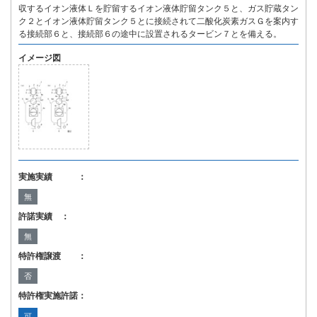
収するイオン液体Ｌを貯留するイオン液体貯留タンク５と、ガス貯蔵タン
ク２とイオン液体貯留タンク５とに接続されて二酸化炭素ガスＧを案内す
る接続部６と、接続部６の途中に設置されるタービン７とを備える。
イメージ図
実施実績 ：
無
許諾実績 ：
無
特許権譲渡 ：
否
特許権実施許諾：
可