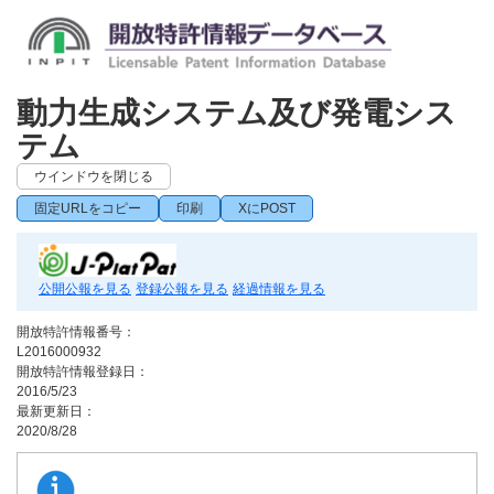
動力生成システム及び発電シス
テム
ウインドウを閉じる
固定URLをコピー
印刷
XにPOST
公開公報を見る
登録公報を見る
経過情報を見る
開放特許情報番号：
L2016000932
開放特許情報登録日：
2016/5/23
最新更新日：
2020/8/28