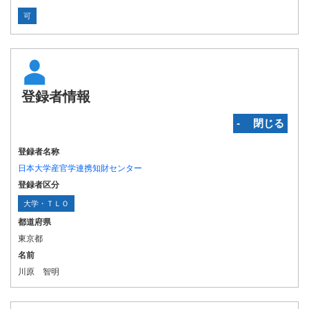
可
登録者情報
‐ 閉じる
登録者名称
日本大学産官学連携知財センター
登録者区分
大学・ＴＬＯ
都道府県
東京都
名前
川原 智明