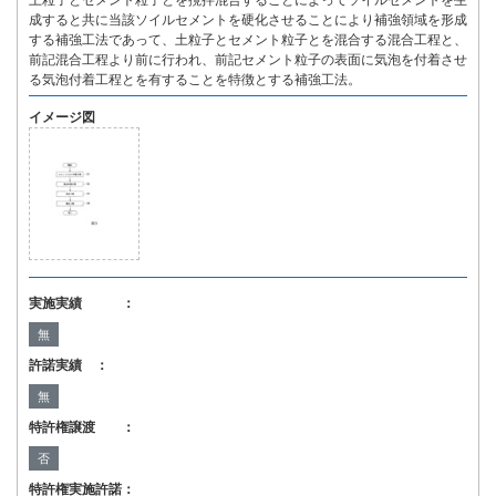
土粒子とセメント粒子とを撹拌混合することによってソイルセメントを生
成すると共に当該ソイルセメントを硬化させることにより補強領域を形成
する補強工法であって、土粒子とセメント粒子とを混合する混合工程と、
前記混合工程より前に行われ、前記セメント粒子の表面に気泡を付着させ
る気泡付着工程とを有することを特徴とする補強工法。
イメージ図
実施実績 ：
無
許諾実績 ：
無
特許権譲渡 ：
否
特許権実施許諾：