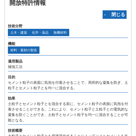
開放特許情報
‐ 閉じる
技術分野
土木・建築
化学・薬品
無機材料
機能
材料・素材の製造
適用製品
補強工法
目的
セメント粒子の表面に気泡を付着させることで、局所的な凝集を防ぎ、土
粒子とセメント粒子とを均一に混合する。
効果
土粒子とセメント粒子とを混合する前に、セメント粒子の表面に気泡を付
着させることができる。これにより、セメント粒子と土粒子との電気的な
凝集を防ぐことができ、土粒子とセメント粒子を均一に混合することが可
能となる。
技術概要