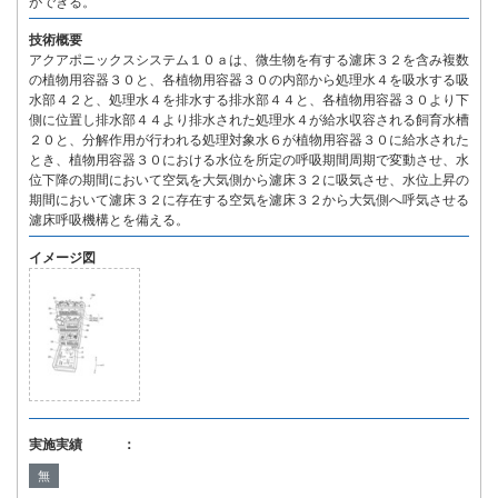
ができる。
技術概要
アクアポニックスシステム１０ａは、微生物を有する濾床３２を含み複数
の植物用容器３０と、各植物用容器３０の内部から処理水４を吸水する吸
水部４２と、処理水４を排水する排水部４４と、各植物用容器３０より下
側に位置し排水部４４より排水された処理水４が給水収容される飼育水槽
２０と、分解作用が行われる処理対象水６が植物用容器３０に給水された
とき、植物用容器３０における水位を所定の呼吸期間周期で変動させ、水
位下降の期間において空気を大気側から濾床３２に吸気させ、水位上昇の
期間において濾床３２に存在する空気を濾床３２から大気側へ呼気させる
濾床呼吸機構とを備える。
イメージ図
実施実績 ：
無