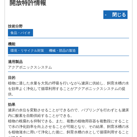
開放特許情報
‐ 閉じる
技術分野
食品・バイオ
機能
環境・リサイクル対策
機械・部品の製造
適用製品
アクアポニックスシステム
目的
植物に適した水量を大気の呼吸を行いながら濾床に供給し、飼育水槽の水
を効率よく浄化して循環利用することがアクアポニックスシステムの提
供。
効果
濾床の水位を変動させることができるので、バブリングを行わずとも濾床
内に酸素を自動供給することができる。
植物の根腐れを抑制できる。また、複数の植物用容器を複数段にすること
で水の浄化効率を向上させることが可能となり、その結果、飼育水槽の水
を植物潅水に用いて浄化した後に、飼育水槽の水として循環利用すること