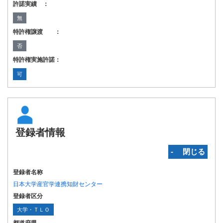
許諾実績 ：
無
特許権譲渡 ：
否
特許権実施許諾：
可
登録者情報
‐ 閉じる
登録者名称
日本大学産官学連携知財センター
登録者区分
大学・ＴＬＯ