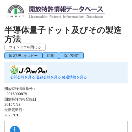
半導体量子ドット及びその製造
方法
ウインドウを閉じる
固定URLをコピー
印刷
XにPOST
公開公報を見る
登録公報を見る
経過情報を見る
開放特許情報番号：
L2016000879
開放特許情報登録日：
2016/5/23
最新更新日：
2023/1/13