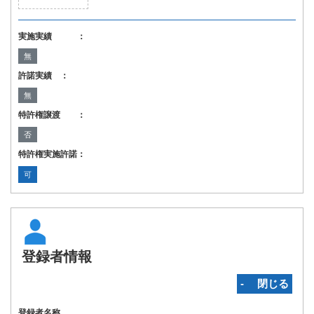
実施実績 ：
無
許諾実績 ：
無
特許権譲渡 ：
否
特許権実施許諾：
可
登録者情報
‐ 閉じる
登録者名称