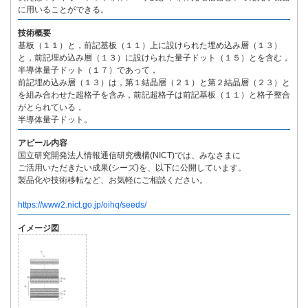
に用いることができる。
技術概要
基板（１１）と，前記基板（１１）上に設けられた埋め込み層（１３）
と，前記埋め込み層（１３）に設けられた量子ドット（１５）とを含む，
半導体量子ドット（１７）であって，
前記埋め込み層（１３）は，第１結晶層（２１）と第２結晶層（２３）と
を組み合わせた超格子を含み，前記超格子は前記基板（１１）と格子整合
がとられている，
半導体量子ドット。
アピール内容
国立研究開発法人情報通信研究機構(NICT)では、みなさまに
ご活用いただきたい成果(シーズ)を、以下に公開しています。
製品化や技術移転など、お気軽にご相談ください。
https://www2.nict.go.jp/oihq/seeds/
イメージ図