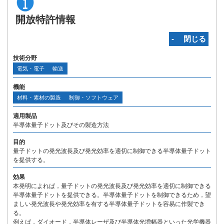
開放特許情報
‐ 閉じる
技術分野
電気・電子
輸送
機能
材料・素材の製造
制御・ソフトウェア
適用製品
半導体量子ドット及びその製造方法
目的
量子ドットの発光波長及び発光効率を適切に制御できる半導体量子ドット
を提供する。
効果
本発明によれば，量子ドットの発光波長及び発光効率を適切に制御できる
半導体量子ドットを提供できる。半導体量子ドットを制御できるため，望
ましい発光波長や発光効率を有する半導体量子ドットを容易に作製でき
る。
例えば，ダイオード，半導体レーザ及び半導体光増幅器といった光学機器