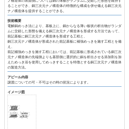
ノ構造体の表面側については銅の薄板がランダムに交錯した形態を維持す
ることができ、銅三次元ナノ構造体の特徴的な構成を併せ備える銅三次元
ナノ構造体を提供することができる。
技術概要
電解銅めっき法により、基板上に、銅からなる薄い板状の析出物がランダ
ムに交錯した形態を備える銅三次元ナノ構造体を形成する方法であって、
前記基板に銅三次元ナノ構造体を形成する工程と、
銅三次元ナノ構造体が形成された前記基板に補強めっきを施す工程とを備
え、
前記補強めっきを施す工程においては、前記基板に形成されている銅三次
元ナノ構造体の先端側よりも基部側に選択的に銅を析出させる添加剤を加
えためっき浴を使用してめっきすることを特徴とする銅三次元ナノ構造体
の製造方法。
アピール内容
譲渡についての可・不可はその時の状況によります。
イメージ図