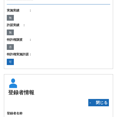
実施実績 ：
無
許諾実績 ：
無
特許権譲渡 ：
否
特許権実施許諾：
可
登録者情報
‐ 閉じる
登録者名称