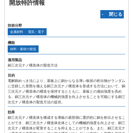
開放特許情報
‐ 閉じる
技術分野
金属材料
電気・電子
機能
材料・素材の製造
適用製品
銅三次元ナノ構造体の製造方法
目的
電解銅めっき法により、基板上に銅からなる薄い板状の析出物がランダム
に交錯した形態を備える銅三次元ナノ構造体を形成する方法において、銅
三次元ナノ構造体の構造を保持するとともに、基板との連結強度を高め
る、銅三次元ナノ構造体の機械的強度を向上させることを可能にする銅三
次元ナノ構造体の製造方法の提供。
効果
銅三次元ナノ構造体を構成する薄板の基部側に選択的に銅を析出させるこ
とができ、銅三次元ナノ構造体全体としての機械的強度を向上させ、銅三
次元ナノ構造体が変形することを抑えることができる。また、銅三次元ナ