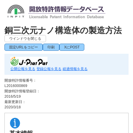
銅三次元ナノ構造体の製造方法
ウインドウを閉じる
固定URLをコピー
印刷
XにPOST
公開公報を見る
登録公報を見る
経過情報を見る
開放特許情報番号：
L2016000869
開放特許情報登録日：
2016/5/19
最新更新日：
2020/3/18