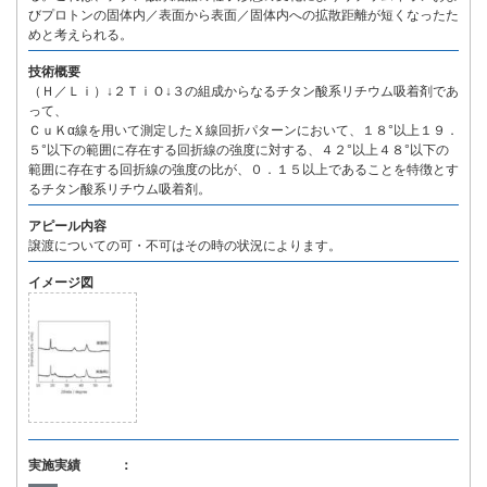
びプロトンの固体内／表面から表面／固体内への拡散距離が短くなったた
めと考えられる。
技術概要
（Ｈ／Ｌｉ）↓２ＴｉＯ↓３の組成からなるチタン酸系リチウム吸着剤であ
って、
ＣｕＫα線を用いて測定したＸ線回折パターンにおいて、１８°以上１９．
５°以下の範囲に存在する回折線の強度に対する、４２°以上４８°以下の
範囲に存在する回折線の強度の比が、０．１５以上であることを特徴とす
るチタン酸系リチウム吸着剤。
アピール内容
譲渡についての可・不可はその時の状況によります。
イメージ図
実施実績 ：