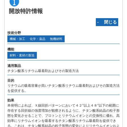
開放特許情報
‐ 閉じる
技術分野
機械・加工
化学・薬品
無機材料
機能
材料・素材の製造
適用製品
チタン酸系リチウム吸着剤およびその製造方法
目的
リチウムの吸着容量が高いチタン酸系リチウム吸着剤およびその製造方法
を提供する。
効果
本発明によれば、Ｘ線回折パターンにおいて４２°以上４８°以下の範囲に
存在する回折線の強度増加が観察されるように、チタン酸系結晶の粒子形
態を変化させることで、プロトンとリチウムイオンとの交換性に優れ、高
効率にリチウムイオンを吸着するチタン酸系リチウム吸着剤を提供でき
る。これは、チタン酸系結晶の粒子形態の変化によりリチウムイオンおよ