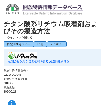
チタン酸系リチウム吸着剤およ
びその製造方法
ウインドウを閉じる
固定URLをコピー
印刷
XにPOST
公開公報を見る
登録公報を見る
経過情報を見る
開放特許情報番号：
L2016000866
開放特許情報登録日：
2016/5/19
最新更新日：
2020/5/28