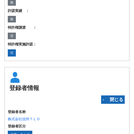
無
許諾実績 ：
無
特許権譲渡 ：
否
特許権実施許諾：
可
登録者情報
‐ 閉じる
登録者名称
株式会社信州ＴＬＯ
登録者区分