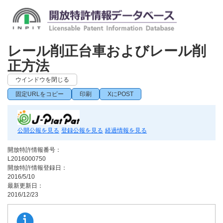
レール削正台車およびレール削
正方法
ウインドウを閉じる
固定URLをコピー
印刷
XにPOST
公開公報を見る
登録公報を見る
経過情報を見る
開放特許情報番号：
L2016000750
開放特許情報登録日：
2016/5/10
最新更新日：
2016/12/23