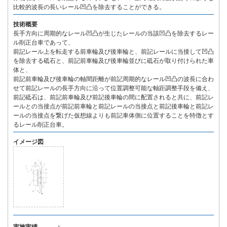
比較的波長の長いレール凹凸を除去することができる。
技術概要
長手方向に周期的なレール凹凸が生じたレールの当該凹凸を除去するレー
ル削正台車であって、
前記レール上を転走する前車輪及び後車輪と、前記レールに当接して凹凸
を除去する砥石と、前記前車輪及び後車輪並びに砥石が取り付けられた車
体と、
前記前車輪及び後車輪の軸間距離が前記周期的なレール凹凸の波長に合わ
せて前記レールの長手方向に沿って位置調整可能な軸距調整手段を備え、
前記砥石は、前記前車輪及び前記後車輪の間に配置されると共に、前記レ
ールとの当接点が前記前車輪と前記レールの当接点と前記後車輪と前記レ
ールの当接点を繋げた仮想線よりも前記車体側に位置することを特徴とす
るレール削正台車。
イメージ図