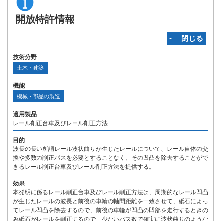
開放特許情報
‐ 閉じる
技術分野
土木・建築
機能
機械・部品の製造
適用製品
レール削正台車及びレール削正方法
目的
波長の長い所謂レール波状曲りが生じたレールについて、レール自体の交
換や多数の削正パスを必要とすることなく、その凹凸を除去することがで
きるレール削正台車及びレール削正方法を提供する。
効果
本発明に係るレール削正台車及びレール削正方法は、周期的なレール凹凸
が生じたレールの波長と前後の車輪の軸間距離を一致させて、砥石によっ
てレール凹凸を除去するので、前後の車輪が凹凸の凹部を走行するときの
み砥石がレールを削正するので、少ないパス数で確実に波状曲りのような