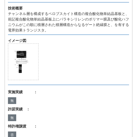
技術概要
チャンネル層を構成するペロブスカイト構造の複合酸化物単結晶基板と、
前記複合酸化物単結晶基板上にパラキシリレンのポリマー膜及び酸化ハフ
ニウムがこの順に積層された積層構造からなるゲート絶縁膜と、を有する
電界効果トランジスタ。
イメージ図
実施実績 ：
無
許諾実績 ：
無
特許権譲渡 ：
否