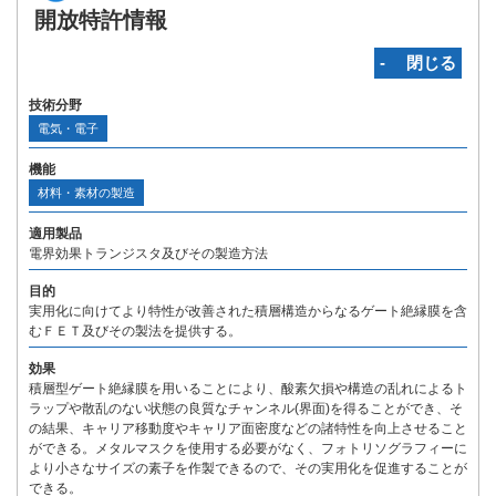
開放特許情報
‐ 閉じる
技術分野
電気・電子
機能
材料・素材の製造
適用製品
電界効果トランジスタ及びその製造方法
目的
実用化に向けてより特性が改善された積層構造からなるゲート絶縁膜を含
むＦＥＴ及びその製法を提供する。
効果
積層型ゲート絶縁膜を用いることにより、酸素欠損や構造の乱れによるト
ラップや散乱のない状態の良質なチャンネル(界面)を得ることができ、そ
の結果、キャリア移動度やキャリア面密度などの諸特性を向上させること
ができる。メタルマスクを使用する必要がなく、フォトリソグラフィーに
より小さなサイズの素子を作製できるので、その実用化を促進することが
できる。