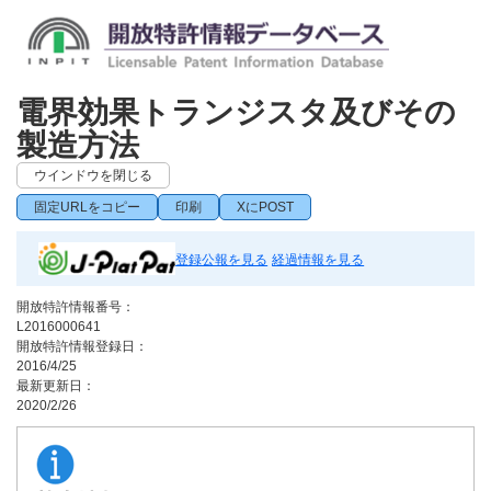
電界効果トランジスタ及びその
製造方法
ウインドウを閉じる
固定URLをコピー
印刷
XにPOST
登録公報を見る
経過情報を見る
開放特許情報番号：
L2016000641
開放特許情報登録日：
2016/4/25
最新更新日：
2020/2/26