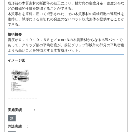
成形前の木質素材の断面等の細工により、軸方向の密度分布・強度分布な
どの機械的性質を制御することができる。
木質素材を原料に用いて成形された、その木質素材の繊維細胞の連続性を
維持し、賦形による目切れの発生のないバット状成形体を提供することが
できる。
技術概要
密度が０．１０～０．５５ｇ／ｃｍ↑３の木質素材からなる木製バットで
あって、グリップ部の平均密度が、前記グリップ部以外の部分の平均密度
よりも高いことを特徴とする木質成形バット。
イメージ図
実施実績 ：
無
許諾実績 ：