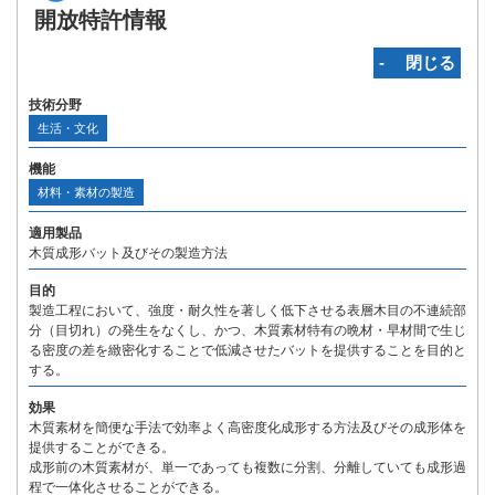
開放特許情報
‐ 閉じる
技術分野
生活・文化
機能
材料・素材の製造
適用製品
木質成形バット及びその製造方法
目的
製造工程において、強度・耐久性を著しく低下させる表層木目の不連続部
分（目切れ）の発生をなくし、かつ、木質素材特有の晩材・早材間で生じ
る密度の差を緻密化することで低減させたバットを提供することを目的と
する。
効果
木質素材を簡便な手法で効率よく高密度化成形する方法及びその成形体を
提供することができる。
成形前の木質素材が、単一であっても複数に分割、分離していても成形過
程で一体化させることができる。