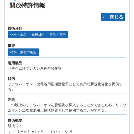
開放特許情報
‐ 閉じる
技術分野
化学・薬品
無機材料
電気・電子
機能
材料・素材の製造
適用製品
リチウム鉄マンガン系複合酸化物
目的
リチウムイオン二次電池用正極活物質として有用な新規化合物を提供す
る。
効果
一つ以上のリチウムイオンを脱離及び挿入することができるため、リチウ
ムイオン二次電池用正極活物質として使用することができる。
技術概要
組成式：
Ｌｉ↓１＋ｍＦｅ↓ｘＭｎ↓（２-ｘ）Ｏ↓4