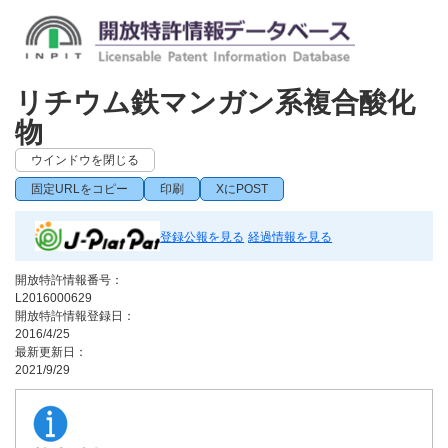
リチウム鉄マンガン系複合酸化
物
ウインドウを閉じる
固定URLをコピー
印刷
XにPOST
登録公報を見る
経過情報を見る
開放特許情報番号：
L2016000629
開放特許情報登録日：
2016/4/25
最新更新日：
2021/9/29