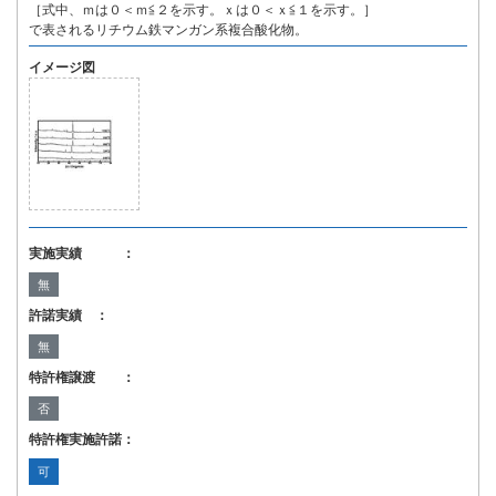
［式中、ｍは０＜ｍ≦２を示す。ｘは０＜ｘ≦１を示す。］
で表されるリチウム鉄マンガン系複合酸化物。
イメージ図
実施実績 ：
無
許諾実績 ：
無
特許権譲渡 ：
否
特許権実施許諾：
可