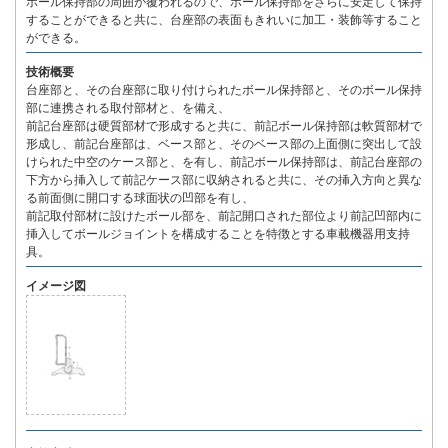
ボール保持部の周囲が覆われるので、ボール保持部をさらに安定して保持
することができると共に、台座部の表面もきれいに加工・装飾等すること
ができる。
技術概要
台座部と、その台座部に取り付けられたボール保持部と、そのボール保持
部に連携される取付部材と、を備え、
前記台座部は硬質部材で形成すると共に、前記ボール保持部は軟質部材で
形成し、前記台座部は、ベース部と、そのベース部の上面側に突出して設
けられた中空のケース部と、を有し、前記ボール保持部は、前記台座部の
下方から挿入して前記ケース部に収納されると共に、その挿入方向と異な
る前面側に開口する球面状の凹部を有し、
前記取付部材に設けたボール部を、前記開口された部位より前記凹部内に
挿入してボールジョイントを構成することを特徴とする車載機器用支持
具。
イメージ図