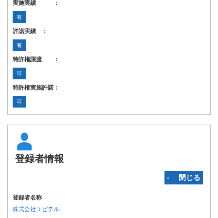
実施実績 ：
有
許諾実績 ：
有
特許権譲渡 ：
可
特許権実施許諾：
可
登録者情報
‐ 閉じる
登録者名称
株式会社ユピテル