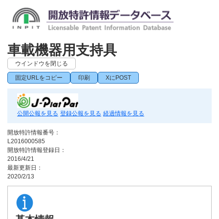
車載機器用支持具
ウインドウを閉じる
固定URLをコピー
印刷
XにPOST
公開公報を見る
登録公報を見る
経過情報を見る
開放特許情報番号：
L2016000585
開放特許情報登録日：
2016/4/21
最新更新日：
2020/2/13