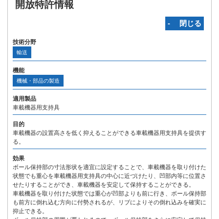
開放特許情報
‐ 閉じる
技術分野
輸送
機能
機械・部品の製造
適用製品
車載機器用支持具
目的
車載機器の設置高さを低く抑えることができる車載機器用支持具を提供す
る。
効果
ボール保持部の寸法形状を適宜に設定することで、車載機器を取り付けた
状態でも重心を車載機器用支持具の中心に近づけたり、凹部内等に位置さ
せたりすることができ、車載機器を安定して保持することができる。
車載機器を取り付けた状態では重心が凹部よりも前に行き、ボール保持部
も前方に倒れ込む方向に付勢されるが、リブによりその倒れ込みを確実に
抑止できる。