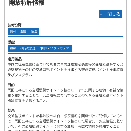
開放特許情報
‐ 閉じる
技術分野
情報・通信
輸送
機能
機械・部品の製造
制御・ソフトウェア
適用製品
車両の現在位置に基づいて周囲の車両速度測定装置等の交通監視をする交
通監視物その他の交通監視ポイントを検出する交通監視ポイント検出装置
及びプログラム
目的
周囲に存在する交通監視ポイントを検出し、それに関する適切・有益な情
報を報知することで、安全運転に寄与することのできる交通監視ポイント
検出装置を提供すること。
効果
交通監視ポイントが非常設の場合、頻度情報を関連づけて記憶しているの
で、周囲に存在する交通監視ポイントを検出した場合に、頻度情報に基づ
いて、その交通監視ポイントに関する適切・有益な情報を報知すること