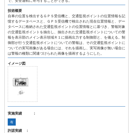
で、安全運転に寄与することができる。
技術概要
自車の位置を検出するＧＰＳ受信機と、交通監視ポイントの位置情報を記
憶するデータベースと、ＧＰＳ受信機で検出された現在位置情報と、デー
タベースに格納された交通監視ポイントの位置情報とに基づき、警報対象
の交通監視ポイントを抽出し、抽出された交通監視ポイントについての警
報を表示部のメイン表示領域Ｒ１に描画出力する制御部と、を備える。制
御部が行う交通監視ポイントについての警報は、その交通監視ポイントに
ついての実写画像がある場合には、それを描画し、実写画像が無い場合に
は警報の種類に関連づけられた画像を描画するようにした。
イメージ図
実施実績 ：
有
許諾実績 ：