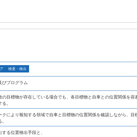
ア
検査・検出
及びプログラム
数の目標物が存在している場合でも、各目標物と自車との位置関係を容
する。
ークにより報知する領域で自車と目標物の位置関係を確認しながら、目
る。
出する位置検出手段と、