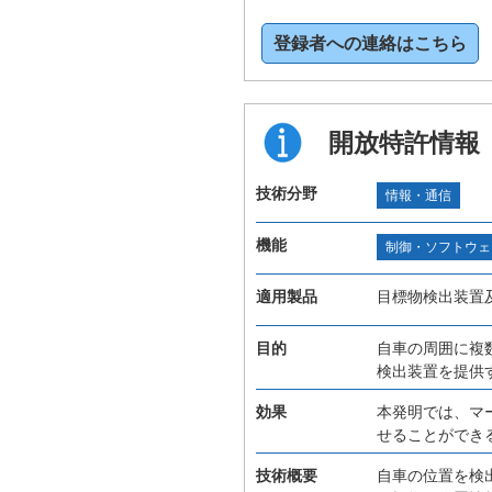
登録者への連絡はこちら
開放特許情報
技術分野
情報・通信
機能
制御・ソフトウェ
適用製品
目標物検出装置
目的
自車の周囲に複
検出装置を提供
効果
本発明では、マ
せることができ
技術概要
自車の位置を検