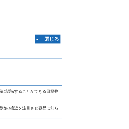
‐ 閉じる
易に認識することができる目標物
標物の接近を注目させ容易に知ら