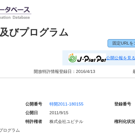
置及びプログラム
固定URLを
公開公報を見
開放特許情報登録日：
2016/4/13
公開番号
特開2011-180155
登録番号
公開日
2011/9/15
特許権者
株式会社ユピテル
権利化状
プログラム