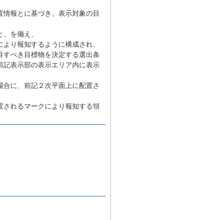
置情報とに基づき、表示対象の目
と、を備え、
により報知するように構成され、
目すべき目標物を決定する選出条
前記表示部の表示エリア内に表示
場合に、前記２次平面上に配置さ
置されるマークにより報知する領