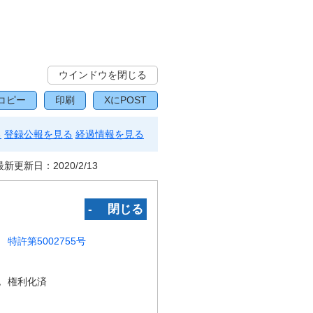
ウインドウを閉じる
コピー
印刷
XにPOST
る
登録公報を見る
経過情報を見る
最新更新日：
2020/2/13
‐ 閉じる
特許第5002755号
況
権利化済