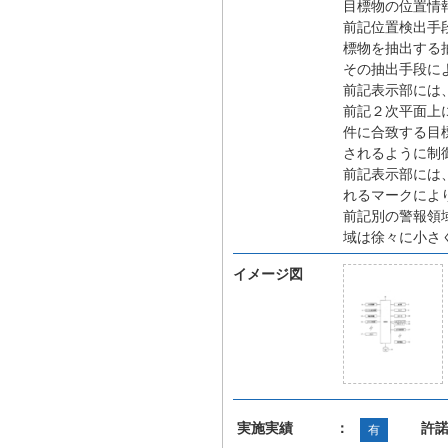
目標物の位置情
前記位置検出手
標物を抽出する
その抽出手段に
前記表示部には
前記２次平面上
件に合致する目
されるように制
前記表示部には
れるマークによ
前記別の警報領
域は徐々に小さ
イメージ図
実施実績 ：
許
有