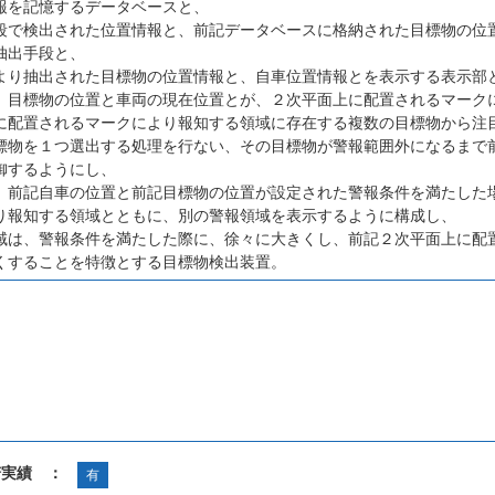
報を記憶するデータベースと、
段で検出された位置情報と、前記データベースに格納された目標物の位
抽出手段と、
より抽出された目標物の位置情報と、自車位置情報とを表示する表示部
、目標物の位置と車両の現在位置とが、２次平面上に配置されるマーク
に配置されるマークにより報知する領域に存在する複数の目標物から注
標物を１つ選出する処理を行ない、その目標物が警報範囲外になるまで
御するようにし、
、前記自車の位置と前記目標物の位置が設定された警報条件を満たした
り報知する領域とともに、別の警報領域を表示するように構成し、
域は、警報条件を満たした際に、徐々に大きくし、前記２次平面上に配
くすることを特徴とする目標物検出装置。
諾実績 ：
有