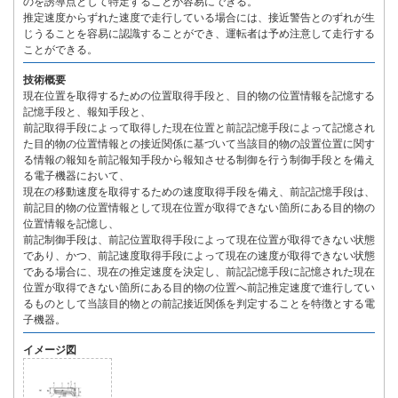
のを誘導点として特定することが容易にできる。
推定速度からずれた速度で走行している場合には、接近警告とのずれが生
じうることを容易に認識することができ、運転者は予め注意して走行する
ことができる。
技術概要
現在位置を取得するための位置取得手段と、目的物の位置情報を記憶する
記憶手段と、報知手段と、
前記取得手段によって取得した現在位置と前記記憶手段によって記憶され
た目的物の位置情報との接近関係に基づいて当該目的物の設置位置に関す
る情報の報知を前記報知手段から報知させる制御を行う制御手段とを備え
る電子機器において、
現在の移動速度を取得するための速度取得手段を備え、前記記憶手段は、
前記目的物の位置情報として現在位置が取得できない箇所にある目的物の
位置情報を記憶し、
前記制御手段は、前記位置取得手段によって現在位置が取得できない状態
であり、かつ、前記速度取得手段によって現在の速度が取得できない状態
である場合に、現在の推定速度を決定し、前記記憶手段に記憶された現在
位置が取得できない箇所にある目的物の位置へ前記推定速度で進行してい
るものとして当該目的物との前記接近関係を判定することを特徴とする電
子機器。
イメージ図