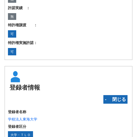
許諾実績 ：
無
特許権譲渡 ：
可
特許権実施許諾：
可
登録者情報
‐ 閉じる
登録者名称
学校法人東海大学
登録者区分
大学・ＴＬＯ