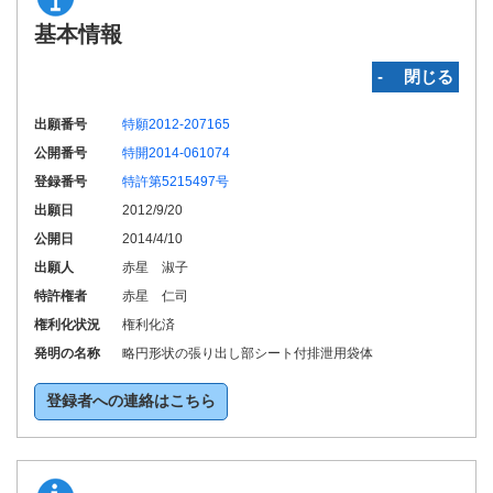
基本情報
‐ 閉じる
出願番号
特願2012-207165
公開番号
特開2014-061074
登録番号
特許第5215497号
出願日
2012/9/20
公開日
2014/4/10
出願人
赤星 淑子
特許権者
赤星 仁司
権利化状況
権利化済
発明の名称
略円形状の張り出し部シート付排泄用袋体
登録者への連絡はこちら