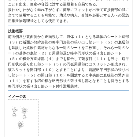
ことも出来、便座や容器に対する装脱着も容易である。
捩れやしわがなく垂れ下がらずに簡単にフィットが出来て直接臀部の肌に
当てて使用することも可能で、幼児や病人、介護を必要とする人への緊急
用排泄物処理袋としても使用できる。
技術概要
前面側及び裏面側から正面視して、袋体（１）となる基体のシート上辺部
（３）に断面が蒲鉾形状の略半円形状の張り出し部シート（５）の底辺部
を延設した柔軟性素材からなる一対のシートを二枚重し、それら一対のシ
ートの基体の底部（２）と周縁部及び略半円形状の張り出し部シート
（５）の横外方直線部（４）までを接合して繋ぎ目（１１）を設け、略半
円形状の張り出し部シート（５）の円弧周縁部にはスリットが形成され、
該スリットを開口部（１０）とすることにより、前記略半円形状の張り出
し部シート（５）の開口部（１０）を開放すると中央部に直線状の繋ぎ目
（１１）を有する鍔の様な略円形状の張り出し部となることを特徴とする
略円形状の張り出し部シート付排泄用袋体。
イメージ図