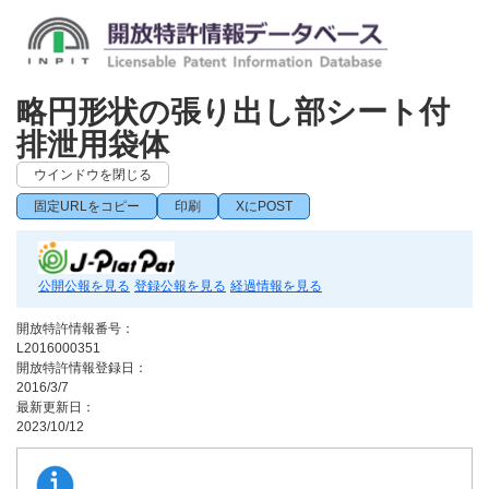
略円形状の張り出し部シート付
排泄用袋体
ウインドウを閉じる
固定URLをコピー
印刷
XにPOST
公開公報を見る
登録公報を見る
経過情報を見る
開放特許情報番号：
L2016000351
開放特許情報登録日：
2016/3/7
最新更新日：
2023/10/12