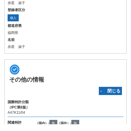
赤星 淑子
登録者区分
個人
都道府県
福岡県
名前
赤星 淑子
その他の情報
‐ 閉じる
国際特許分類
（IPC第8版）
A47K11/04
関連特許
（国内）:
無
（国外）:
無