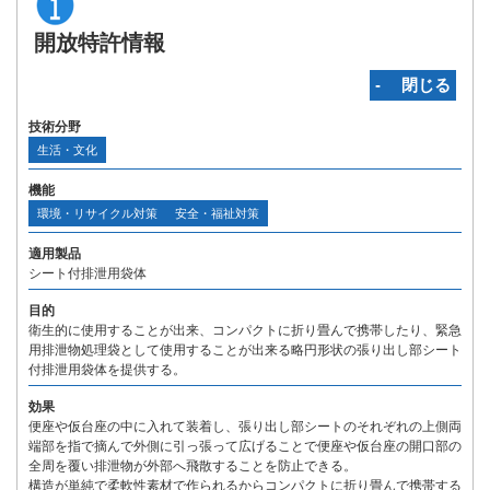
開放特許情報
‐ 閉じる
技術分野
生活・文化
機能
環境・リサイクル対策
安全・福祉対策
適用製品
シート付排泄用袋体
目的
衛生的に使用することが出来、コンパクトに折り畳んで携帯したり、緊急
用排泄物処理袋として使用することが出来る略円形状の張り出し部シート
付排泄用袋体を提供する。
効果
便座や仮台座の中に入れて装着し、張り出し部シートのそれぞれの上側両
端部を指で摘んで外側に引っ張って広げることで便座や仮台座の開口部の
全周を覆い排泄物が外部へ飛散することを防止できる。
構造が単純で柔軟性素材で作られるからコンパクトに折り畳んで携帯する