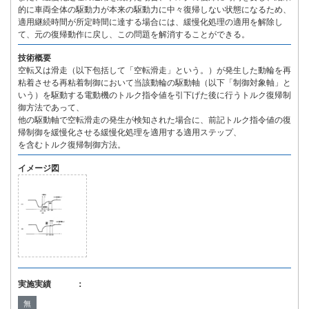
的に車両全体の駆動力が本来の駆動力に中々復帰しない状態になるため、
適用継続時間が所定時間に達する場合には、緩慢化処理の適用を解除し
て、元の復帰動作に戻し、この問題を解消することができる。
技術概要
空転又は滑走（以下包括して「空転滑走」という。）が発生した動輪を再
粘着させる再粘着制御において当該動輪の駆動軸（以下「制御対象軸」と
いう）を駆動する電動機のトルク指令値を引下げた後に行うトルク復帰制
御方法であって、
他の駆動軸で空転滑走の発生が検知された場合に、前記トルク指令値の復
帰制御を緩慢化させる緩慢化処理を適用する適用ステップ、
を含むトルク復帰制御方法。
イメージ図
実施実績 ：
無