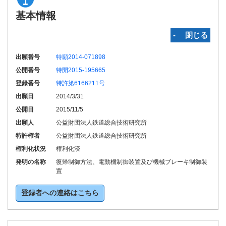
基本情報
‐ 閉じる
出願番号
特願2014-071898
公開番号
特開2015-195665
登録番号
特許第6166211号
出願日
2014/3/31
公開日
2015/11/5
出願人
公益財団法人鉄道総合技術研究所
特許権者
公益財団法人鉄道総合技術研究所
権利化状況
権利化済
発明の名称
復帰制御方法、電動機制御装置及び機械ブレーキ制御装
置
登録者への連絡はこちら