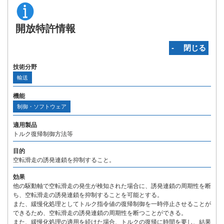
開放特許情報
‐ 閉じる
技術分野
輸送
機能
制御・ソフトウェア
適用製品
トルク復帰制御方法等
目的
空転滑走の誘発連鎖を抑制すること。
効果
他の駆動軸で空転滑走の発生が検知された場合に、誘発連鎖の周期性を断
ち、空転滑走の誘発連鎖を抑制することを可能とする。
また、緩慢化処理としてトルク指令値の復帰制御を一時停止させることが
できるため、空転滑走の誘発連鎖の周期性を断つことができる。
また、緩慢化処理の適用を続けた場合、トルクの復帰に時間を要し、結果