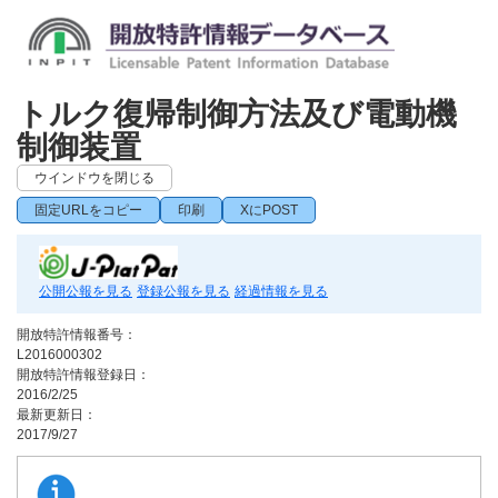
トルク復帰制御方法及び電動機
制御装置
ウインドウを閉じる
固定URLをコピー
印刷
XにPOST
公開公報を見る
登録公報を見る
経過情報を見る
開放特許情報番号：
L2016000302
開放特許情報登録日：
2016/2/25
最新更新日：
2017/9/27