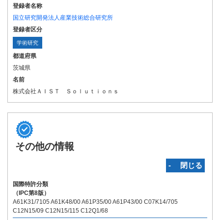
登録者名称
国立研究開発法人産業技術総合研究所
登録者区分
学術研究
都道府県
茨城県
名前
株式会社ＡＩＳＴ Ｓｏｌｕｔｉｏｎｓ
その他の情報
‐ 閉じる
国際特許分類
（IPC第8版）
A61K31/7105 A61K48/00 A61P35/00 A61P43/00 C07K14/705
C12N15/09 C12N15/115 C12Q1/68