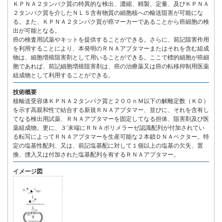
ＫＰＮＡ２タンパク質の特異的な検出、濃縮、精製、定量、及びＫＰＮＡ
２タンパク質を介したＮＬＳ含有物質の細胞核への輸送阻害が可能にな
る。また、ＫＰＮＡ２タンパク質が癌マーカーであることから癌細胞の検
出が可能となる。
癌の検査用試薬やキットを提供することができる。さらに、前記阻害作用
を利用することにより、本発明のＲＮＡアプタマーまたはそれを含む組成
物は、細胞増殖阻害剤として用いることができる。ここで標的細胞が癌細
胞であれば、前記細胞増殖阻害剤は、癌の治療薬又は癌の転移抑制用医薬
組成物として利用することができる。
技術概要
核輸送受容体ＫＰＮＡ２タンパク質と２００ｎＭ以下の解離定数（ＫＤ）
を示す高親和性で結合する新規ＲＮＡアプタマー、並びに、それを含有し
てなる検出用試薬、ＲＮＡアプタマーを固定してなる担体、阻害剤及び医
薬組成物。更に、３’末端にＲＮＡポリメラーゼ認識配列が付加されてい
る転写によってＲＮＡアプタマーを生産可能な２本鎖ＤＮＡベクター。特
定の塩基性配列、又は、前記塩基配に対して１個以上の塩基の欠失、置
換、捜入又は付加された塩基配列を有するＲＮＡアプタマー。
イメージ図