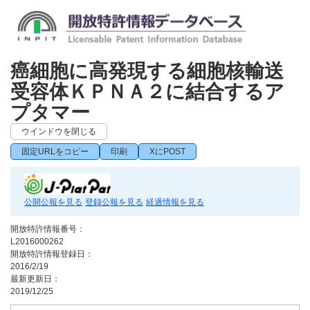
癌細胞に高発現する細胞核輸送
受容体ＫＰＮＡ２に結合するア
プタマー
ウインドウを閉じる
固定URLをコピー
印刷
XにPOST
公開公報を見る
登録公報を見る
経過情報を見る
開放特許情報番号：
L2016000262
開放特許情報登録日：
2016/2/19
最新更新日：
2019/12/25