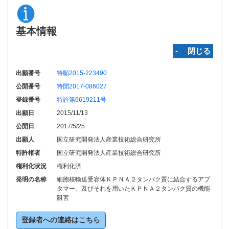
基本情報
‐ 閉じる
出願番号
特願2015-223490
公開番号
特開2017-086027
登録番号
特許第6619211号
出願日
2015/11/13
公開日
2017/5/25
出願人
国立研究開発法人産業技術総合研究所
特許権者
国立研究開発法人産業技術総合研究所
権利化状況
権利化済
発明の名称
細胞核輸送受容体ＫＰＮＡ２タンパク質に結合するアプ
タマー、及びそれを用いたＫＰＮＡ２タンパク質の機能
阻害
登録者への連絡はこちら