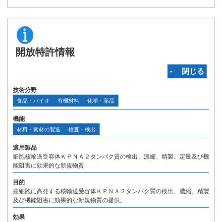
開放特許情報
‐ 閉じる
技術分野
食品・バイオ
有機材料
化学・薬品
機能
材料・素材の製造
検査・検出
適用製品
細胞核輸送受容体ＫＰＮＡ２タンパク質の検出、濃縮、精製、定量及び機
能阻害に効果的な新規物質
目的
癌細胞に高発する核輸送受容体ＫＰＮＡ２タンパク質の検出、濃縮、精製
及び機能阻害に効果的な新規物質の提供。
効果