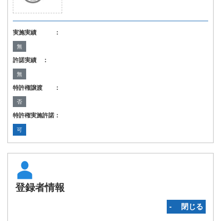
実施実績 ：
無
許諾実績 ：
無
特許権譲渡 ：
否
特許権実施許諾：
可
登録者情報
‐ 閉じる