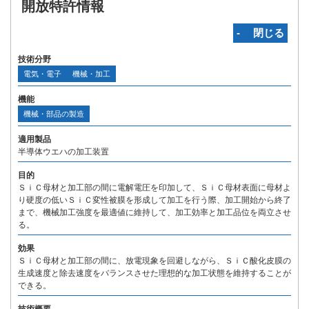
開放特許情報
‐ 閉じる
技術分野
電気・電子
機械・加工
機能
機械・部品の製造
適用製品
半導体ウエハの加工装置
目的
ＳｉＣ母材と加工部の間に電解電圧を印加して、ＳｉＣ母材表面に母材よ
り硬度の低いＳｉＣ変性被膜を形成して加工を行う際、加工開始から終了
まで、機械加工強度を最適値に維持して、加工効率と加工品位を両立させ
る。
効果
ＳｉＣ母材と加工部の間に、放電現象を回避しながら、ＳｉＣ酸化皮膜の
生成速度と除去速度をバランスさせた理想的な加工状態を維持することが
できる。