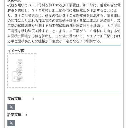
技術概要
砥粒を用いてＳｉＣ母材を加工する加工装置は、加工部に、砥粒を含む電
解液を供給し、ＳｉＣ母材と加工部の間に電解電圧を印加することによ
り、ＳｉＣ母材表面に、硬度の低いＳｉＣ変性被膜を形成する。電界電圧
の印加により流れる加工電流の電流値を計測する加工電流計測装置と、加
工部の移動速度を計測する加工部移動速度計測装置とを具備し、Ｓ７で加
工電流を移動速度で除することにより、加工部がＳｉＣ母材に対向する対
向面積に関連する値を算出し、この値に基づいて、Ｓ１２で加工部におけ
る単位面積あたりの機械加工強度が一定となるよう制御する。
イメージ図
実施実績 ：
無
許諾実績 ：
無