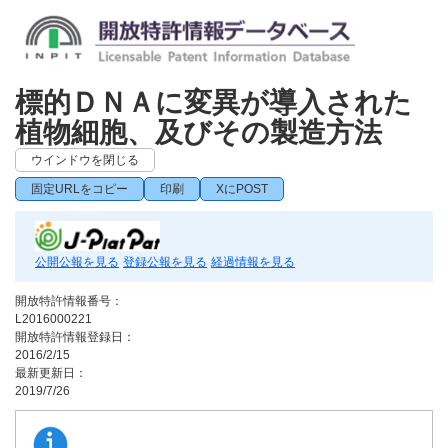
標的ＤＮＡに変異が導入された
植物細胞、及びその製造方法
ウインドウを閉じる
固定URLをコピー
印刷
XにPOST
公開公報を見る
登録公報を見る
経過情報を見る
開放特許情報番号：
L2016000221
開放特許情報登録日：
2016/2/15
最新更新日：
2019/7/26