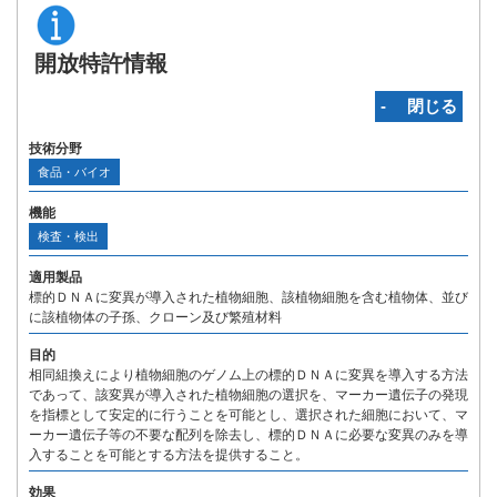
開放特許情報
‐ 閉じる
技術分野
食品・バイオ
機能
検査・検出
適用製品
標的ＤＮＡに変異が導入された植物細胞、該植物細胞を含む植物体、並び
に該植物体の子孫、クローン及び繁殖材料
目的
相同組換えにより植物細胞のゲノム上の標的ＤＮＡに変異を導入する方法
であって、該変異が導入された植物細胞の選択を、マーカー遺伝子の発現
を指標として安定的に行うことを可能とし、選択された細胞において、マ
ーカー遺伝子等の不要な配列を除去し、標的ＤＮＡに必要な変異のみを導
入することを可能とする方法を提供すること。
効果