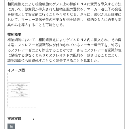
相同組換えにより植物細胞のゲノム上の標的ＤＮＡに変異を導入する方法
において、該変異が導入された植物細胞の選択を、マーカー遺伝子の発現
を指標として安定的に行うことを可能となる。さらに、選択された細胞に
おいて、マーカー遺伝子等の不要な配列を除去し、標的ＤＮＡに必要な変
異のみを導入することも可能となる。
技術概要
植物細胞において、相同組換えによりゲノムＤＮＡ内に挿入され、その両
末端にヌクレアーゼ認識部位が付加されているマーカー遺伝子を、対応す
るヌクレアーゼにより除去することができ、さらにヌクレアーゼ認識部位
に隣接する少なくとも３０ヌクレオチドの配列を一致させることにより、
該認識部位も痕跡残すことなく除去できることを見出した。
イメージ図
実施実績 ：
無