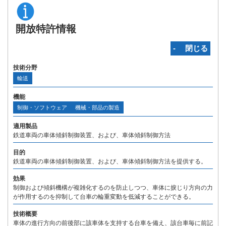
開放特許情報
‐ 閉じる
技術分野
輸送
機能
制御・ソフトウェア
機械・部品の製造
適用製品
鉄道車両の車体傾斜制御装置、および、車体傾斜制御方法
目的
鉄道車両の車体傾斜制御装置、および、車体傾斜制御方法を提供する。
効果
制御および傾斜機構が複雑化するのを防止しつつ、車体に捩じり方向の力
が作用するのを抑制して台車の輪重変動を低減することができる。
技術概要
車体の進行方向の前後部に該車体を支持する台車を備え、該台車毎に前記