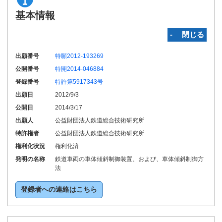
基本情報
‐ 閉じる
出願番号
特願2012-193269
公開番号
特開2014-046884
登録番号
特許第5917343号
出願日
2012/9/3
公開日
2014/3/17
出願人
公益財団法人鉄道総合技術研究所
特許権者
公益財団法人鉄道総合技術研究所
権利化状況
権利化済
発明の名称
鉄道車両の車体傾斜制御装置、および、車体傾斜制御方
法
登録者への連絡はこちら