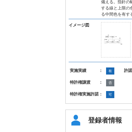
備える。指針の
する線と上限の
る中間色を有す
イメージ図
実施実績 ：
許
有
特許権譲渡 ：
否
特許権実施許諾：
可
登録者情報