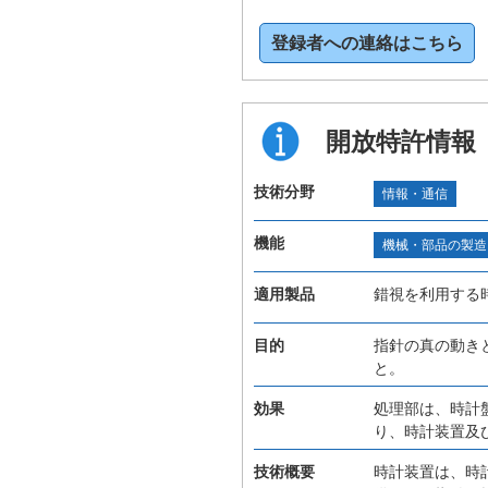
登録者への連絡はこちら
開放特許情報
技術分野
情報・通信
機能
機械・部品の製造
適用製品
錯視を利用する
目的
指針の真の動き
と。
効果
処理部は、時計
り、時計装置及
技術概要
時計装置は、時