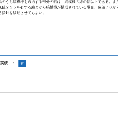
幅のうち縞模様を通過する部分の幅は、縞模様の線の幅以上である。ま
色値２５５を有する線とから縞模様が構成されている場合、色値７０か
る指針を移動させてもよい。
諾実績 ：
有