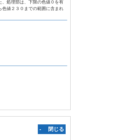
た、処理部は、下限の色値０を有
ら色値２３０までの範囲に含まれ
‐ 閉じる