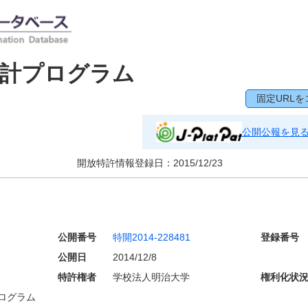
時計プログラム
固定URLを
公開公報を見
開放特許情報登録日：
2015/12/23
公開番号
特開2014-228481
登録番号
公開日
2014/12/8
特許権者
学校法人明治大学
権利化状
ログラム