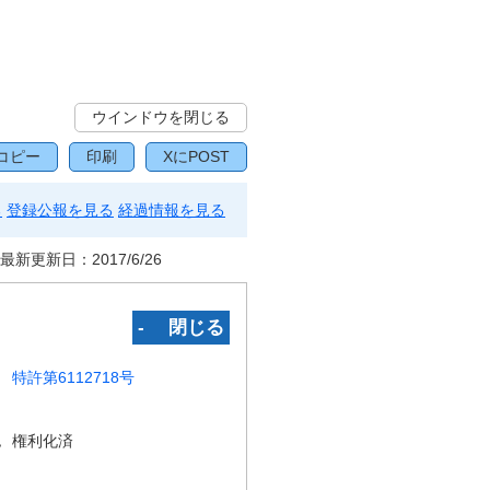
ウインドウを閉じる
コピー
印刷
XにPOST
る
登録公報を見る
経過情報を見る
最新更新日：
2017/6/26
‐ 閉じる
特許第6112718号
況
権利化済