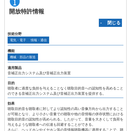
開放特許情報
‐ 閉じる
技術分野
電気・電子
情報・通信
機能
機械・部品の製造
適用製品
音補正出力システム及び音補正出力装置
目的
聴取者に過度な負担を与えることなく聴取目的音への認知性を高めること
のできる音補正出力システム及び音補正出力装置を提供する。
効果
聴取目的音を聴取者に対してより認知性の高い音像方向から出力すること
が可能となり、より小さい音量での聴取や他の音情報の併存状態における
聴取目的音の認知性が高められる。したがって、音量を大きくして負荷を
与えるような聴取者への伝達も回避することができる。
さらに、ヘッドホンやイヤホン等の音情報聴取機器に適用することで、聴