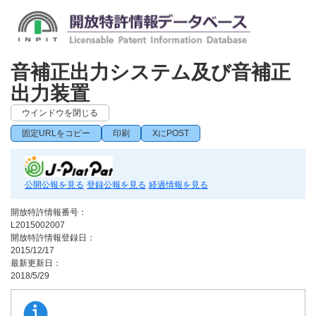
音補正出力システム及び音補正
出力装置
ウインドウを閉じる
固定URLをコピー
印刷
XにPOST
公開公報を見る
登録公報を見る
経過情報を見る
開放特許情報番号：
L2015002007
開放特許情報登録日：
2015/12/17
最新更新日：
2018/5/29