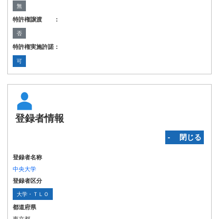
無
特許権譲渡 ：
否
特許権実施許諾：
可
登録者情報
‐ 閉じる
登録者名称
中央大学
登録者区分
大学・ＴＬＯ
都道府県