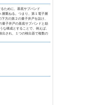
知するために、基底サブバンド
をｎ層重ねる。つまり、第１電子層
の下方の第２の量子井戸を設け、
２の量子井戸の基底サブバンドと励
のような構成とすることで、例えば、
検出され、１つの検出器で複数の