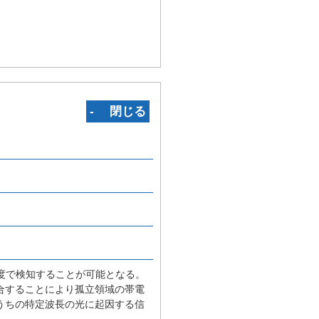
‐ 閉じる
度で検知することが可能となる。
合することにより孤立領域の帯電
うちの特定波長の光に起因する信