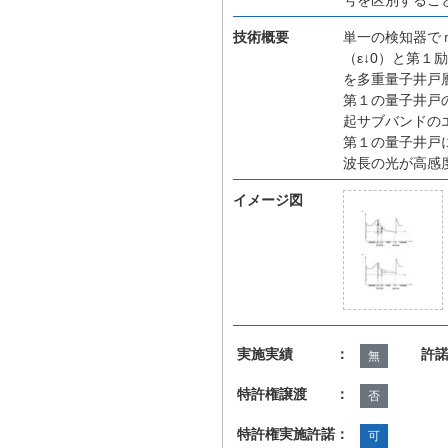
技術概要
単一の検知器でｎ
（ε↓0）と第１
を多重量子井戸
第１の量子井戸
起サブバンドのエ
第１の量子井戸
波長の光が高感
イメージ図
実施実績 ：
許
無
特許権譲渡 ：
否
特許権実施許諾：
可