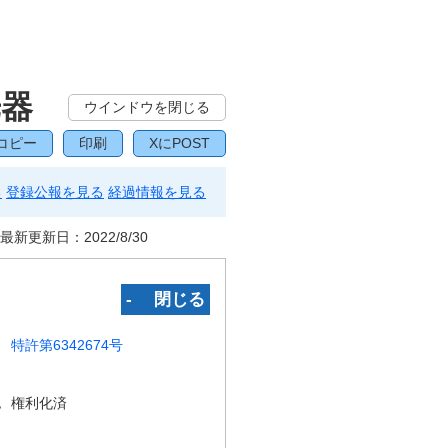
光器
ウインドウを閉じる
コピー
印刷
XにPOST
る
登録公報を見る
経過情報を見る
最新更新日：
2022/8/30
‐ 閉じる
特許第6342674号
況
権利化済