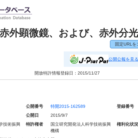
赤外顕微鏡、および、赤外分
固定URLを
公開公報を見
開放特許情報登録日：
2015/11/27
公開番号
特開2015-162589
登録番号
公開日
2015/9/7
学技術振興
特許権者
国立研究開発法人科学技術振興
権利化状
機構