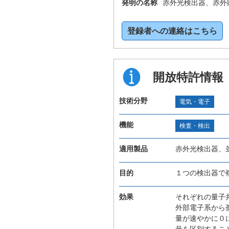
発明の名称
赤外光検出器、赤外
登録者への連絡はこちら
開放特許情報
技術分野
電気・電子
機能
検査・検出
適用製品
赤外光検出器、
目的
１つの検出器で
効果
それぞれの量子
外部電子系から
量が速やかに０
号を区別するこ