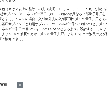
色（ｎは２以上の整数）の光（波長：λ↓1、λ↓2、・・・λ↓n）を検
励起サブバンドのエネルギー準位（ε↓1）の差Δεが異なる上部量子井戸
層とする。ｎ＝２の場合、入射赤外光の入射面側の第１の量子井戸とそ
の基底サブバンドと励起サブバンドのエネルギー準位の差Δε↑1と、第
ネルギー準位の差Δε↑2を、Δε↑1＞Δε↑2となるように設計する。こ
により９μｍの波長の光が、第２の量子井戸により１５μｍの波長の光が
度で検知できる。
諾実績 ：
無