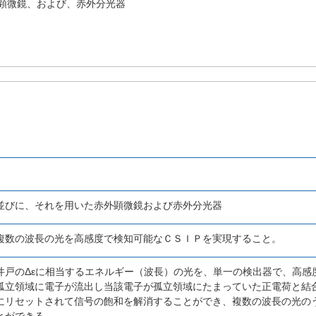
顕微鏡、および、赤外分光器
並びに、それを用いた赤外顕微鏡および赤外分光器
複数の波長の光を高感度で検知可能なＣＳＩＰを実現すること。
井戸のΔεに相当するエネルギー（波長）の光を、単一の検出器で、高感
孤立領域に電子が流出し当該電子が孤立領域にたまっていた正電荷と結
にリセットされて信号の飽和を解消することができ、複数の波長の光の
とができる。