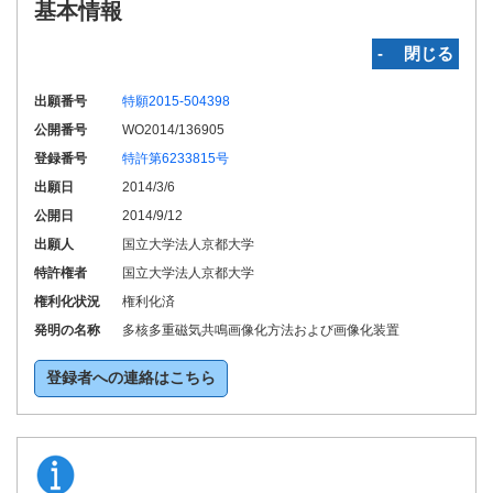
基本情報
‐ 閉じる
出願番号
特願2015-504398
公開番号
WO2014/136905
登録番号
特許第6233815号
出願日
2014/3/6
公開日
2014/9/12
出願人
国立大学法人京都大学
特許権者
国立大学法人京都大学
権利化状況
権利化済
発明の名称
多核多重磁気共鳴画像化方法および画像化装置
登録者への連絡はこちら