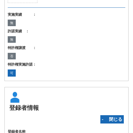
実施実績 ：
無
許諾実績 ：
無
特許権譲渡 ：
否
特許権実施許諾：
可
登録者情報
‐ 閉じる
登録者名称