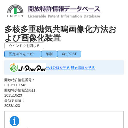
多核多重磁気共鳴画像化方法お
よび画像化装置
ウインドウを閉じる
固定URLをコピー
印刷
XにPOST
登録公報を見る
経過情報を見る
開放特許情報番号：
L2015001748
開放特許情報登録日：
2015/10/23
最新更新日：
2023/1/23