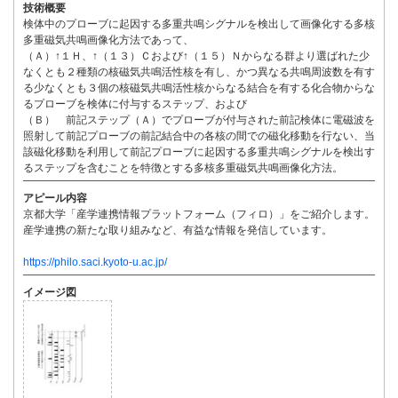
技術概要
検体中のプローブに起因する多重共鳴シグナルを検出して画像化する多核
多重磁気共鳴画像化方法であって、
（Ａ）↑１Ｈ、↑（１３）Ｃおよび↑（１５）Ｎからなる群より選ばれた少
なくとも２種類の核磁気共鳴活性核を有し、かつ異なる共鳴周波数を有す
る少なくとも３個の核磁気共鳴活性核からなる結合を有する化合物からな
るプローブを検体に付与するステップ、および
（Ｂ） 前記ステップ（Ａ）でプローブが付与された前記検体に電磁波を
照射して前記プローブの前記結合中の各核の間での磁化移動を行ない、当
該磁化移動を利用して前記プローブに起因する多重共鳴シグナルを検出す
るステップを含むことを特徴とする多核多重磁気共鳴画像化方法。
アピール内容
京都大学「産学連携情報プラットフォーム（フィロ）」をご紹介します。
産学連携の新たな取り組みなど、有益な情報を発信しています。
https://philo.saci.kyoto-u.ac.jp/
イメージ図