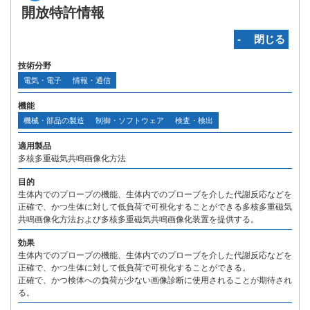
開放特許情報
‐ 閉じる
技術分野
電気・電子
情報・通信
機能
機械・部品の製造
制御・ソフトウェア
検査・検出
適用製品
多核多重磁気共鳴画像化方法
目的
生体内でのプローブの機能、生体内でのプローブを介した代謝反応などを
正確で、かつ生体に対して低負荷で可視化することができる多核多重磁気
共鳴画像化方法および多核多重磁気共鳴画像化装置を提供する。
効果
生体内でのプローブの機能、生体内でのプローブを介した代謝反応などを
正確で、かつ生体に対して低負荷で可視化することができる。
正確で、かつ検体への負荷が少ない画像診断に使用されることが期待され
る。