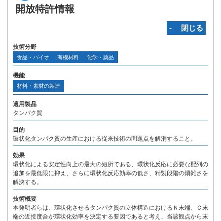
開放特許情報
‐ 閉じる
技術分野
食品・バイオ
有機材料
化学・薬品
機能
材料・素材の製造
適用製品
タンパク質
目的
環状化タンパク質の生産における従来技術の問題点を解消すること。
効果
環状化による安定性向上の最大の短所である、環状化反応に必要な配列の
追加を最低限に抑え、さらに環状化反応効率の低さ、精製段階の煩雑さを
解決する。
技術概要
本発明者らは、環状化させるタンパク質の立体構造におけるＮ末端、Ｃ末
端の近接度合が環状化効率を決定する要因であると考え、当該観点から末