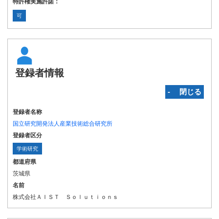
特許権実施許諾：
可
登録者情報
‐ 閉じる
登録者名称
国立研究開発法人産業技術総合研究所
登録者区分
学術研究
都道府県
茨城県
名前
株式会社ＡＩＳＴ Ｓｏｌｕｔｉｏｎｓ