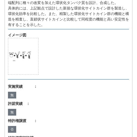
端配列に種々の改変を加えた環状化タンパク質を設計、合成した。
具体的には、上記観点で設計した新規な環状化サイトカイン群を製造し、
環状化効率を比較した。また、精製した環状化サイトカイン群の機能と構
造を精査し、直鎖状サイトカインと比較して同程度の機能と高い安定性を
有することを示した。
イメージ図
実施実績 ：
無
許諾実績 ：
無
特許権譲渡 ：
否