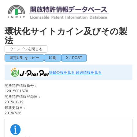
環状化サイトカイン及びその製
法
ウインドウを閉じる
固定URLをコピー
印刷
XにPOST
登録公報を見る
経過情報を見る
開放特許情報番号：
L2015001670
開放特許情報登録日：
2015/10/19
最新更新日：
2019/7/26