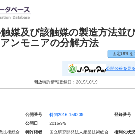
解触媒及び該触媒の製造方法並
たアンモニアの分解方法
固定URLを
公開公報を見
開放特許情報登録日：
2015/10/19
公開番号
特開2016-159209
登録番号
公開日
2016/9/5
業技術総合
特許権者
国立研究開発法人産業技術総合
権利化状