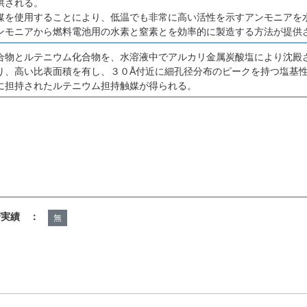
供される。
媒を使用することにより、低温でも非常に高い活性を示すアンモニアを
ンモニアから燃料電池用の水素と窒素とを効率的に製造する方法が提供
合物とルテニウム化合物を、水溶液中でアルカリ金属炭酸塩により沈殿
り、高い比表面積を有し、３０Å付近に細孔径分布のピークを持つ塩基
に担持されたルテニウム担持触媒が得られる。
諾実績 ：
無