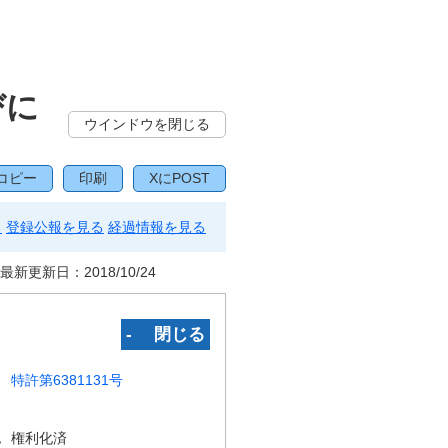
びに
ウインドウを閉じる
コピー
印刷
XにPOST
る
登録公報を見る
経過情報を見る
最新更新日：
2018/10/24
‐ 閉じる
特許第6381131号
況
権利化済