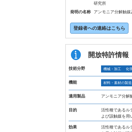
研究所
発明の名称
アンモニア分解触媒
登録者への連絡はこちら
開放特許情報
技術分野
機械・加工
化
機能
材料・素材の製造
適用製品
アンモニア分解
目的
活性種であるル
よび該触媒を用
効果
活性種であるル