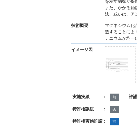
を示す触媒が提
また、かかる触
法、或いは、ア
技術概要
マグネシウム化
造することによ
テニウムが均一
イメージ図
実施実績 ：
許
無
特許権譲渡 ：
否
特許権実施許諾：
可