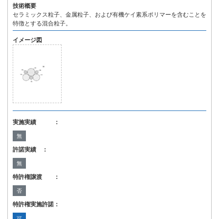
技術概要
セラミックス粒子、金属粒子、および有機ケイ素系ポリマーを含むことを
特徴とする混合粒子。
イメージ図
実施実績 ：
無
許諾実績 ：
無
特許権譲渡 ：
否
特許権実施許諾：
可