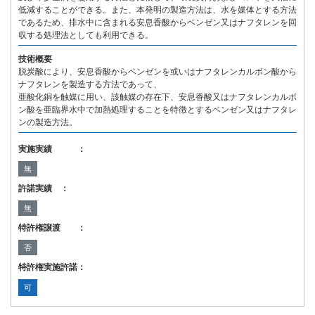
低減することができる。また、本発明の製造方法は、水を媒体とする方法
であるため、排水中に含まれる安息香酸からベンゼン又はナフタレンを回
収する処理法としても利用できる。
技術概要
脱炭酸により、安息香酸からベンゼンを或いはナフタレンカルボン酸から
ナフタレンを製造する方法であって、
亜酸化銅を触媒に用い、該触媒の存在下、安息香酸又はナフタレンカルボ
ン酸を亜臨界水中で加熱処理することを特徴とするベンゼン又はナフタレ
ンの製造方法。
実施実績 ：
無
許諾実績 ：
無
特許権譲渡 ：
否
特許権実施許諾：
可