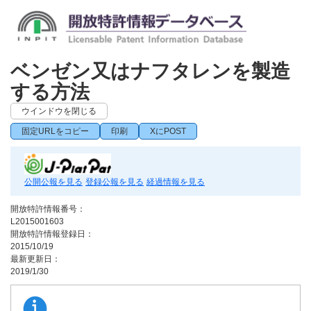
ベンゼン又はナフタレンを製造
する方法
ウインドウを閉じる
固定URLをコピー
印刷
XにPOST
公開公報を見る
登録公報を見る
経過情報を見る
開放特許情報番号：
L2015001603
開放特許情報登録日：
2015/10/19
最新更新日：
2019/1/30