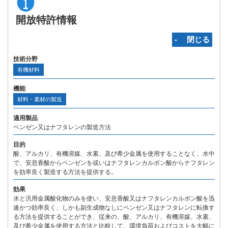
開放特許情報
‐ 閉じる
技術分野
有機材料
機能
材料・素材の製造
適用製品
ベンゼン又はナフタレンの製造方法
目的
酸、アルカリ、有機溶媒、水素、及び希少金属を使用することなく、水中
で、安息香酸からベンゼンを或いはナフタレンカルボン酸からナフタレン
を効率良く製造する方法を提供する。
効果
水と汎用金属酸化物のみを使い、安息香酸又はナフタレンカルボン酸を迅
速かつ効率良く、しかも副生成物なしにベンゼン又はナフタレンに転換す
る方法を提供することができ、従来の、酸、アルカリ、有機溶媒、水素、
及び希少金属を使用する方法と比較して、環境負荷およびコストを大幅に