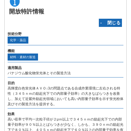
開放特許情報
‐ 閉じる
技術分野
化学・薬品
機能
材料・素材の製造
適用製品
バナジウム酸化物蛍光体とその製造方法
目的
高輝度白色蛍光体ＡＶＯ↓3の問題点である合成作業環境に左右される特
性（３４５ｎｍの励起光下での内部量子効率）の大きなばらつきを改善
し、加えて近紫外励起光領域においても高い内部量子効率を示す蛍光粉体
及びその製造方法を提供する。
効果
高い収率で平均一次粒子径が２μｍ以上で３４５ｎｍの励起光下での内部
量子効率が９０％以上とばらつきが少なく、しかも、３９０ｎｍの励起光
下で８０％以上、４０５ｎｍの励起光下で６０％以上の内部量子効率を有