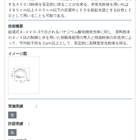
するＡＶＯ↓3粉体を安定的に得ることが出来る。本蛍光粉体を用いれば
３８５ｎｍ以上４０５ｎｍ以下の近紫外ＬＥＤを励起光源とする白色ＬＥ
Ｄとして用いることも可能である。
技術概要
組成式Ａ↓ｄＶＯ↓3で示されるバナジウム酸化物蛍光体に対し、原料粉末
のＡ／Ｖ比の制御と水を用いた前駆体処理の導入と焼成粉体の水洗浄によ
って、平均粒子径を２μｍ以上として、安定的に高輝度蛍光粉体を得る。
イメージ図
実施実績 ：
無
許諾実績 ：
無