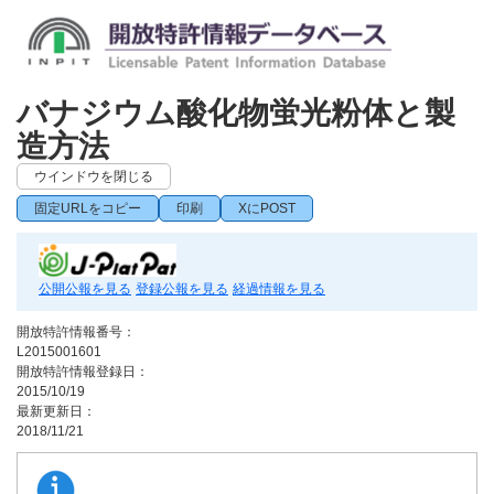
バナジウム酸化物蛍光粉体と製
造方法
ウインドウを閉じる
固定URLをコピー
印刷
XにPOST
公開公報を見る
登録公報を見る
経過情報を見る
開放特許情報番号：
L2015001601
開放特許情報登録日：
2015/10/19
最新更新日：
2018/11/21