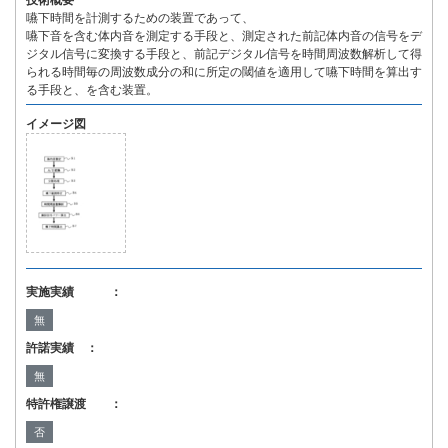
技術概要
嚥下時間を計測するための装置であって、
嚥下音を含む体内音を測定する手段と、測定された前記体内音の信号をデ
ジタル信号に変換する手段と、前記デジタル信号を時間周波数解析して得
られる時間毎の周波数成分の和に所定の閾値を適用して嚥下時間を算出す
る手段と、を含む装置。
イメージ図
実施実績 ：
無
許諾実績 ：
無
特許権譲渡 ：
否