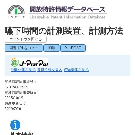
嚥下時間の計測装置、計測方法
ウインドウを閉じる
固定URLをコピー
印刷
XにPOST
公開公報を見る
登録公報を見る
経過情報を見る
開放特許情報番号：
L2015001585
開放特許情報登録日：
2015/10/19
最新更新日：
2019/7/26