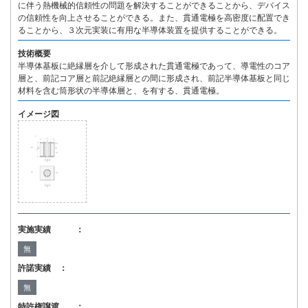
に伴う熱機械的信頼性の問題を解決することができることから、デバイス
の信頼性を向上させることができる。また、貫通電極を高密度に配置でき
ることから、３次元実装に有用な半導体装置を提供することができる。
技術概要
半導体基板に絶縁層を介して形成された貫通電極であって、導電性のコア
層と、前記コア層と前記絶縁層との間に形成され、前記半導体基板と同じ
材料を含む筒形状の半導体層と、を有する、貫通電極。
イメージ図
実施実績 ：
無
許諾実績 ：
無
特許権譲渡 ：