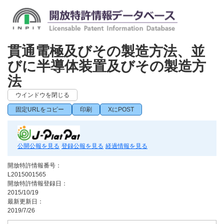
貫通電極及びその製造方法、並
びに半導体装置及びその製造方
法
ウインドウを閉じる
固定URLをコピー
印刷
XにPOST
公開公報を見る
登録公報を見る
経過情報を見る
開放特許情報番号：
L2015001565
開放特許情報登録日：
2015/10/19
最新更新日：
2019/7/26