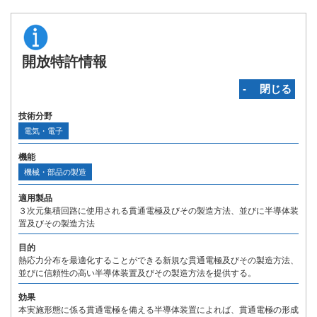
開放特許情報
‐ 閉じる
技術分野
電気・電子
機能
機械・部品の製造
適用製品
３次元集積回路に使用される貫通電極及びその製造方法、並びに半導体装
置及びその製造方法
目的
熱応力分布を最適化することができる新規な貫通電極及びその製造方法、
並びに信頼性の高い半導体装置及びその製造方法を提供する。
効果
本実施形態に係る貫通電極を備える半導体装置によれば、貫通電極の形成