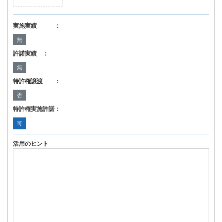
実施実績 ：
無
許諾実績 ：
無
特許権譲渡 ：
否
特許権実施許諾：
可
活用のヒント