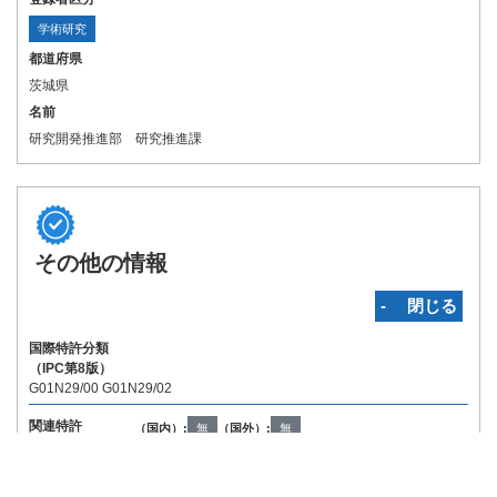
学術研究
都道府県
茨城県
名前
研究開発推進部 研究推進課
その他の情報
‐ 閉じる
国際特許分類
（IPC第8版）
G01N29/00 G01N29/02
関連特許
（国内）:
無
（国外）:
無
Copyright © INPIT Rights Reserved