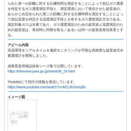
られた第一の距離に対する伝播時間を測定することによって前記ガス濃度
を特定するガス濃度測定手段と、測定環境において発信させた超音波の、
あらかじめ定められた第二の距離に対する伝播時間を測定することによっ
て前記温度を特定する温度測定手段とを有するガス濃度測定方法である。
測定対象ガスは水素であり、ガス濃度測定のための超音波と温度測定のた
めの超音波は、発信時に同期を取る／あるいは同一の超音波発信装置とす
る。
アピール内容
高温環境＆リアルタイム＆連続モニタリングが可能な高精度な超音波式水
素濃度計を開発しました。
成果普及情報誌技術シーズ集で公開しています。
https://rdreview.jaea.go.jp/seeds/6_24.html
Youtubeにて特許の情報を発信しています。
https://www.youtube.com/watch?v=M21IlUmmyBc
イメージ図