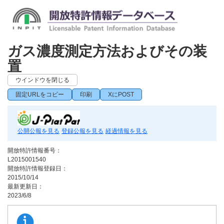
ガス濃度測定方法およびその装
置
ウインドウを閉じる
固定URLをコピー
印刷
XにPOST
公開公報を見る
登録公報を見る
経過情報を見る
開放特許情報番号：
L2015001540
開放特許情報登録日：
2015/10/14
最新更新日：
2023/6/8