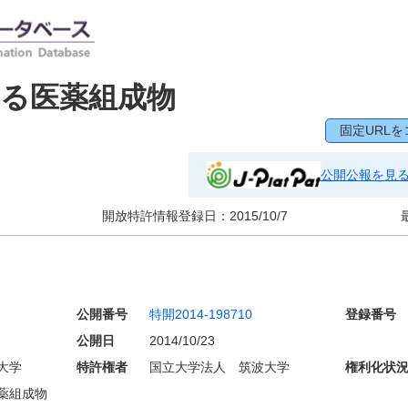
る医薬組成物
固定URLを
公開公報を見
開放特許情報登録日：
2015/10/7
公開番号
特開2014-198710
登録番号
公開日
2014/10/23
大学
特許権者
国立大学法人 筑波大学
権利化状
薬組成物