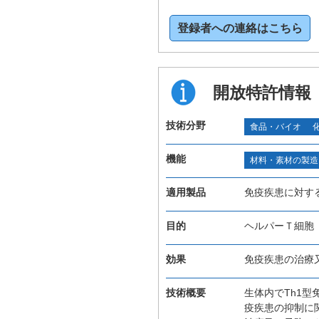
登録者への連絡はこちら
開放特許情報
技術分野
食品・バイオ
機能
材料・素材の製造
適用製品
免疫疾患に対す
目的
ヘルパーＴ細胞
効果
免疫疾患の治療
技術概要
生体内でTh1型
疫疾患の抑制に関