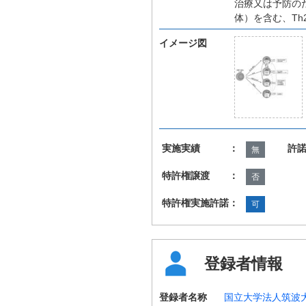
治療又は予防のた
体）を含む、T
イメージ図
実施実績 ：
許
無
特許権譲渡 ：
否
特許権実施許諾：
可
登録者情報
登録者名称
国立大学法人筑波