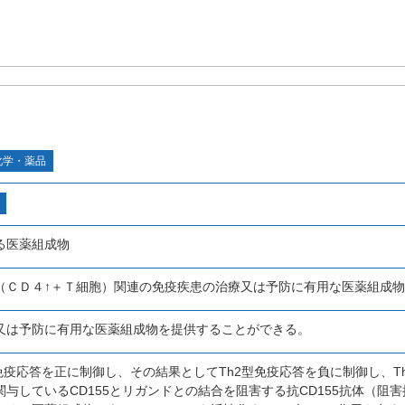
化学・薬品
る医薬組成物
（ＣＤ４↑＋Ｔ細胞）関連の免疫疾患の治療又は予防に有用な医薬組成
又は予防に有用な医薬組成物を提供することができる。
免疫応答を正に制御し、その結果としてTh2型免疫応答を負に制御し、Th
与しているCD155とリガンドとの結合を阻害する抗CD155抗体（阻害