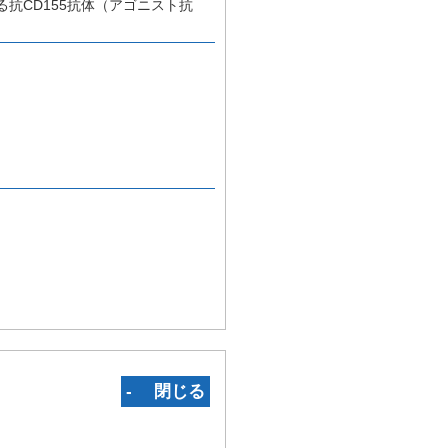
抗CD155抗体（アゴニスト抗
‐ 閉じる