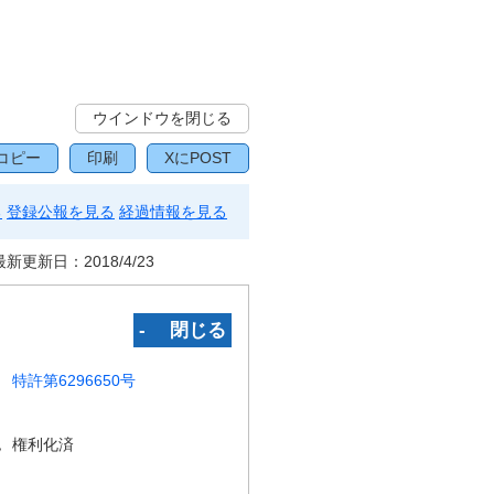
ウインドウを閉じる
コピー
印刷
XにPOST
る
登録公報を見る
経過情報を見る
最新更新日：
2018/4/23
‐ 閉じる
特許第6296650号
況
権利化済