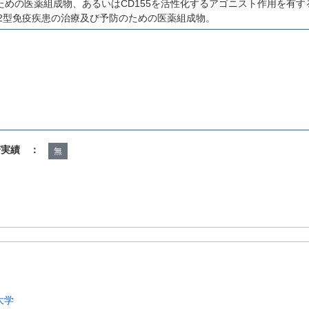
めの医薬組成物、あるいはCD155を活性化するアゴニスト作用を有する
h2型免疫疾患の治療及び予防のための医薬組成物。
諾実績 ：
無
大学