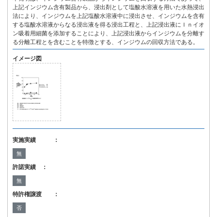
上記インジウム含有製品から、浸出剤として塩酸水溶液を用いた水熱浸出
法により、インジウムを上記塩酸水溶液中に浸出させ、インジウムを含有
する塩酸水溶液からなる浸出液を得る浸出工程と、上記浸出液にＩｎイオ
ン吸着用細菌を添加することにより、上記浸出液からインジウムを分離す
る分離工程とを含むことを特徴とする、インジウムの回収方法である。
イメージ図
実施実績 ：
無
許諾実績 ：
無
特許権譲渡 ：
否