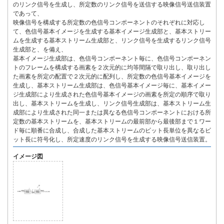
のリンク信号を生成し、所定数のリンク信号を送信する映像信号送信装置
であって、
映像信号を構成する所定数の色信号コンポーネントのそれぞれに対応し
て、色信号基本イメージを生成する基本イメージ生成部と、基本ストリー
ムを生成する基本ストリーム生成部と、リンク信号を生成するリンク信号
生成部と、を備え、
基本イメージ生成部は、色信号コンポーネント毎に、色信号コンポーネン
トのフレームを構成する画素を２次元的に均等間隔で取り出し、取り出し
た画素を所定の配置で２次元的に配列し、所定数の色信号基本イメージを
生成し、基本ストリーム生成部は、色信号基本イメージ毎に、基本イメー
ジ生成部により生成された色信号基本イメージの画素を所定の順序で取り
出し、基本ストリームを生成し、リンク信号生成部は、基本ストリーム生
成部により生成された同一または異なる色信号コンポーネントにおける所
定数の基本ストリームを、基本ストリームの最前部から最後部まで１ワー
ド毎に順番に合成し、合成した基本ストリームのビット長単位を異なるビ
ット長に符号化し、所定速度のリンク信号を生成する映像信号送信装置。
イメージ図