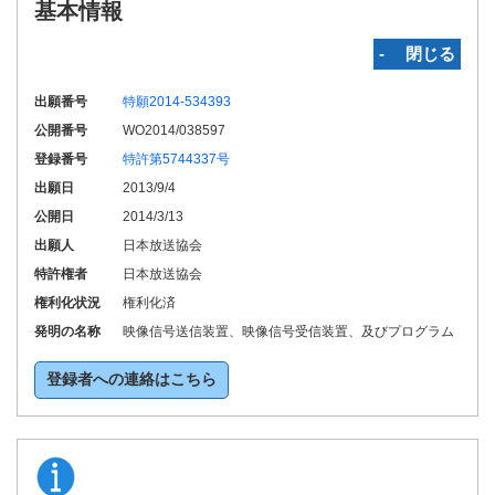
基本情報
‐ 閉じる
出願番号
特願2014-534393
公開番号
WO2014/038597
登録番号
特許第5744337号
出願日
2013/9/4
公開日
2014/3/13
出願人
日本放送協会
特許権者
日本放送協会
権利化状況
権利化済
発明の名称
映像信号送信装置、映像信号受信装置、及びプログラム
登録者への連絡はこちら