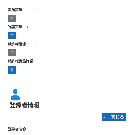
実施実績 ：
無
許諾実績 ：
有
特許権譲渡 ：
否
特許権実施許諾：
可
登録者情報
‐ 閉じる
登録者名称