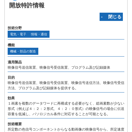
開放特許情報
‐ 閉じる
技術分野
電気・電子
情報・通信
機能
機械・部品の製造
適用製品
映像信号送信装置、映像信号受信装置、プログラム及び記録媒体
目的
映像信号送信装置、映像信号受信装置、映像信号送信方法、映像信号受信
方法、プログラム及び記録媒体を提供する。
効果
１画素を複数のデータワードに再構成する必要がなく、総画素数が少ない
形式（例えば４：２：２形式、４：２：０形式）の映像信号の場合に伝送
容量を低減し、パソロジカル条件に対応することが可能となる。
技術概要
所定数の色信号コンポーネントからなる動画像の映像信号から、所定速度