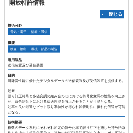
開放特許情報
‐ 閉じる
技術分野
電気・電子
情報・通信
機能
検査・検出
機械・部品の製造
適用製品
送信装置及び受信装置
目的
耐雑音性能に優れたデジタルデータの送信装置及び受信装置を提供する。
効果
誤り訂正符号と多値変調の組み合わせにおける符号化変調の性能を向上さ
せ、白色雑音下における伝送性能を向上させることが可能となる。
効率の良い最適なビット誤り率特性が得られ雑音耐性に優れた伝送が可能
となる。
技術概要
複数のデータ系列にそれぞれ所定の符号化率で誤り訂正を施した符号語系