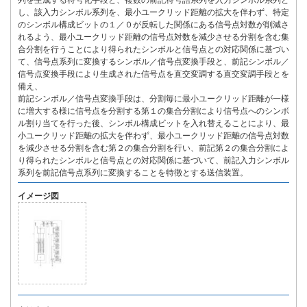
列を生成する符号化手段と、複数の前記符号語系列を入力シンボル系列と
し、該入力シンボル系列を、最小ユークリッド距離の拡大を伴わず、特定
のシンボル構成ビットの１／０が反転した関係にある信号点対数が削減さ
れるよう、最小ユークリッド距離の信号点対数を減少させる分割を含む集
合分割を行うことにより得られたシンボルと信号点との対応関係に基づい
て、信号点系列に変換するシンボル／信号点変換手段と、前記シンボル／
信号点変換手段により生成された信号点を直交変調する直交変調手段とを
備え、
前記シンボル／信号点変換手段は、分割毎に最小ユークリッド距離が一様
に増大する様に信号点を分割する第１の集合分割により信号点へのシンボ
ル割り当てを行った後、シンボル構成ビットを入れ替えることにより、最
小ユークリッド距離の拡大を伴わず、最小ユークリッド距離の信号点対数
を減少させる分割を含む第２の集合分割を行い、前記第２の集合分割によ
り得られたシンボルと信号点との対応関係に基づいて、前記入力シンボル
系列を前記信号点系列に変換することを特徴とする送信装置。
イメージ図