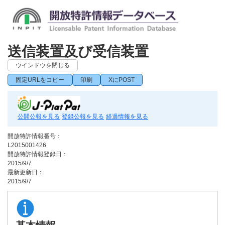
送信装置及び受信装置
ウインドウを閉じる
固定URLをコピー
印刷
XにPOST
公開公報を見る
登録公報を見る
経過情報を見る
開放特許情報番号：
L2015001426
開放特許情報登録日：
2015/9/7
最新更新日：
2015/9/7