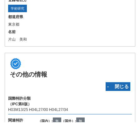
登録者区分
学術研究
都道府県
東京都
名前
片山 美和
その他の情報
‐ 閉じる
国際特許分類
（IPC第8版）
H03M13/25 H04L27/00 H04L27/34
関連特許
（国内）:
無
（国外）:
無
Copyright © INPIT Rights Reserved