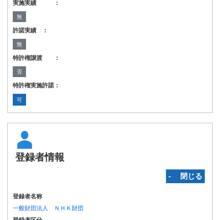
実施実績 ：
無
許諾実績 ：
無
特許権譲渡 ：
否
特許権実施許諾：
可
登録者情報
‐ 閉じる
登録者名称
一般財団法人 ＮＨＫ財団