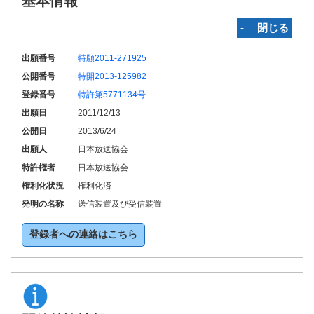
基本情報
‐ 閉じる
出願番号
特願2011-271925
公開番号
特開2013-125982
登録番号
特許第5771134号
出願日
2011/12/13
公開日
2013/6/24
出願人
日本放送協会
特許権者
日本放送協会
権利化状況
権利化済
発明の名称
送信装置及び受信装置
登録者への連絡はこちら