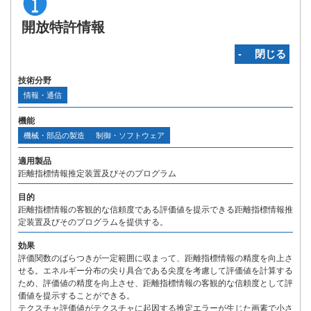
開放特許情報
‐ 閉じる
技術分野
情報・通信
機能
機械・部品の製造
制御・ソフトウェア
適用製品
距離指標情報推定装置及びそのプログラム
目的
距離指標情報の客観的な信頼度である評価値を提示できる距離指標情報推
定装置及びそのプログラムを提供する。
効果
評価関数のばらつきが一定範囲に収まって、距離指標情報の精度を向上さ
せる。エネルギー分布の尖り具合である尖度を考慮して評価値を計算する
ため、評価値の精度を向上させ、距離指標情報の客観的な信頼度として評
価値を提示することができる。
テクスチャ評価値がテクスチャに起因する推定エラーが生じた画素で小さ