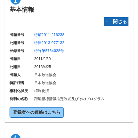
基本情報
‐ 閉じる
出願番号
特願2011-216238
公開番号
特開2013-077132
登録番号
特許第5764028号
出願日
2011/9/30
公開日
2013/4/25
出願人
日本放送協会
特許権者
日本放送協会
権利化状況
権利化済
発明の名称
距離指標情報推定装置及びそのプログラム
登録者への連絡はこちら