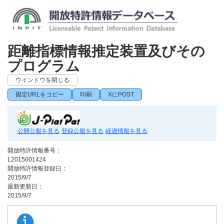
距離指標情報推定装置及びその
プログラム
ウインドウを閉じる
固定URLをコピー
印刷
XにPOST
公開公報を見る
登録公報を見る
経過情報を見る
開放特許情報番号：
L2015001424
開放特許情報登録日：
2015/9/7
最新更新日：
2015/9/7