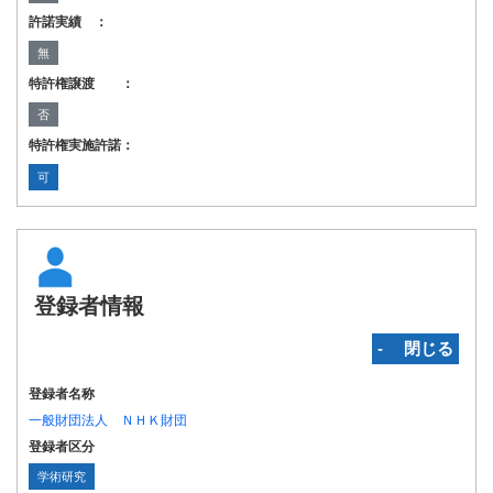
許諾実績 ：
無
特許権譲渡 ：
否
特許権実施許諾：
可
登録者情報
‐ 閉じる
登録者名称
一般財団法人 ＮＨＫ財団
登録者区分
学術研究